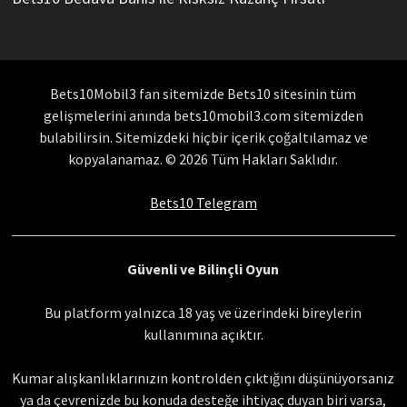
Bets10Mobil3 fan sitemizde Bets10 sitesinin tüm
gelişmelerini anında bets10mobil3.com sitemizden
bulabilirsin. Sitemizdeki hiçbir içerik çoğaltılamaz ve
kopyalanamaz. © 2026 Tüm Hakları Saklıdır.
Bets10 Telegram
Güvenli ve Bilinçli Oyun
Bu platform yalnızca 18 yaş ve üzerindeki bireylerin
kullanımına açıktır.
Kumar alışkanlıklarınızın kontrolden çıktığını düşünüyorsanız
ya da çevrenizde bu konuda desteğe ihtiyaç duyan biri varsa,