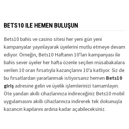
BETS10 ILE HEMEN BULUŞUN
Bets10 bahis ve casino sitesi her yeni gün yeni
kampanyalar yayınlayarak üyelerini mutlu etmeye devam
ediyor. Örneğin, Bets10 Haftanın 10’ları kampanyası ile
bahis sever üyeler her hafta özenle seçilen müsabakalara
verilen 10 oran fırsatıyla kazançlarını 10’a katlıyor. Siz de
bu fırsatlardan yararlanmak istiyorsanız hemen
Bets10
giriş
adresine gelin ve üyelik işlemlerinizi tamamlayın.
Öte yandan akıllı cihazlarınıza indireceğiniz Bets10 mobil
uygulamasını akıllı cihazlarınıza indirerek tek dokunuşla
kazancın kapılarını ardına kadar açabileceksiniz.