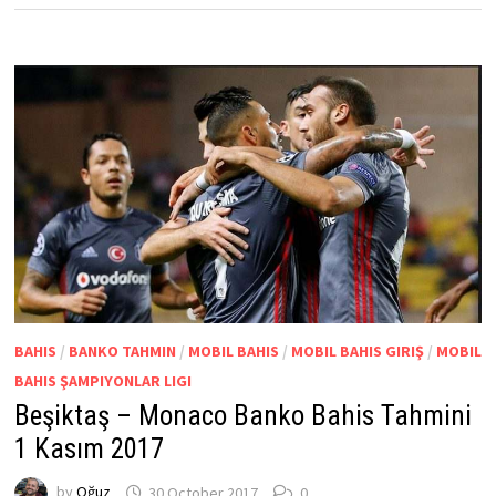
BAHIS
/
BANKO TAHMIN
/
MOBIL BAHIS
/
MOBIL BAHIS GIRIŞ
/
MOBIL
BAHIS ŞAMPIYONLAR LIGI
Beşiktaş – Monaco Banko Bahis Tahmini
1 Kasım 2017
by
Oğuz
30 October 2017
0