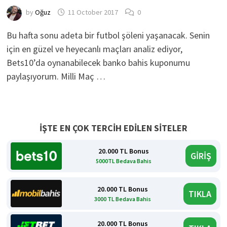
by
Oğuz
11 October 2017
0
Bu hafta sonu adeta bir futbol şöleni yaşanacak. Senin
için en güzel ve heyecanlı maçları analiz ediyor,
Bets10’da oynanabilecek banko bahis kuponumu
paylaşıyorum. Milli Maç …
İŞTE EN ÇOK TERCİH EDİLEN SİTELER
20.000 TL Bonus
GİRİŞ
5000TL Bedava Bahis
20.000 TL Bonus
TIKLA
3000 TL Bedava Bahis
20.000 TL Bonus