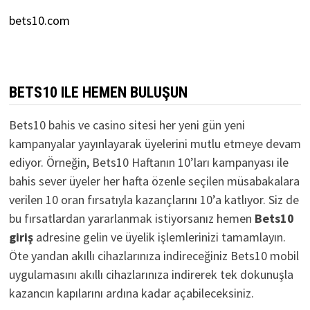
bets10.com
BETS10 ILE HEMEN BULUŞUN
Bets10 bahis ve casino sitesi her yeni gün yeni
kampanyalar yayınlayarak üyelerini mutlu etmeye devam
ediyor. Örneğin, Bets10 Haftanın 10’ları kampanyası ile
bahis sever üyeler her hafta özenle seçilen müsabakalara
verilen 10 oran fırsatıyla kazançlarını 10’a katlıyor. Siz de
bu fırsatlardan yararlanmak istiyorsanız hemen
Bets10
giriş
adresine gelin ve üyelik işlemlerinizi tamamlayın.
Öte yandan akıllı cihazlarınıza indireceğiniz Bets10 mobil
uygulamasını akıllı cihazlarınıza indirerek tek dokunuşla
kazancın kapılarını ardına kadar açabileceksiniz.