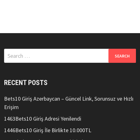
Search
for:
RECENT POSTS
Bets10 Giriş Azerbaycan – Güncel Link, Sorunsuz ve Hızlı
Erişim
1463Bets10 Giriş Adresi Yenilendi
1446Bets10 Giriş İle Birlikte 10.000TL