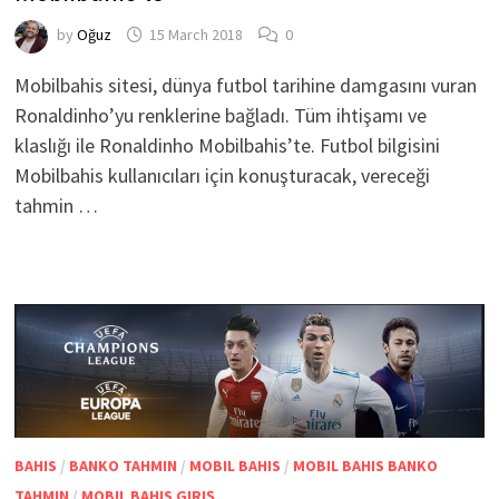
by
Oğuz
15 March 2018
0
Mobilbahis sitesi, dünya futbol tarihine damgasını vuran
Ronaldinho’yu renklerine bağladı. Tüm ihtişamı ve
klaslığı ile Ronaldinho Mobilbahis’te. Futbol bilgisini
Mobilbahis kullanıcıları için konuşturacak, vereceği
tahmin …
BAHIS
/
BANKO TAHMIN
/
MOBIL BAHIS
/
MOBIL BAHIS BANKO
TAHMIN
/
MOBIL BAHIS GIRIŞ