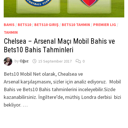
BAHIS
/
BETS10
/
BETS10 GIRIŞ
/
BETS10 TAHMIN
/
PREMIER LIG
/
TAHMIN
Chelsea – Arsenal Maçı Mobil Bahis ve
Bets10 Bahis Tahminleri
by
Oğuz
15 September 2017
0
Bets10 Mobil Net olarak, Chealsea ve
Arsenal karşılaşmasını, sizler için analiz ediyoruz. Mobil
Bahis ve Bets10 Bahis tahminlerini inceleyebilir.Sizde
kazanabilirsiniz. İngiltere’de, müthiş Londra derbisi bizi
bekliyor. …