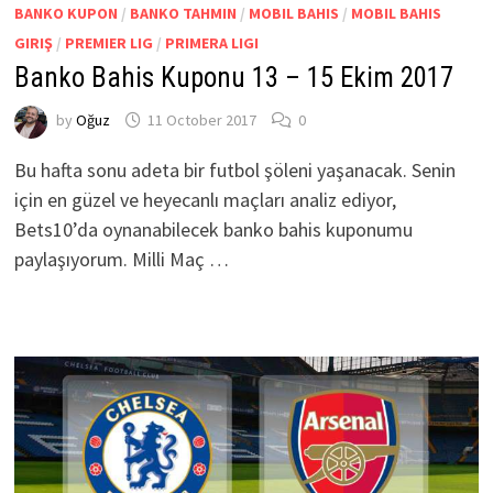
BANKO KUPON
/
BANKO TAHMIN
/
MOBIL BAHIS
/
MOBIL BAHIS
GIRIŞ
/
PREMIER LIG
/
PRIMERA LIGI
Banko Bahis Kuponu 13 – 15 Ekim 2017
by
Oğuz
11 October 2017
0
Bu hafta sonu adeta bir futbol şöleni yaşanacak. Senin
için en güzel ve heyecanlı maçları analiz ediyor,
Bets10’da oynanabilecek banko bahis kuponumu
paylaşıyorum. Milli Maç …