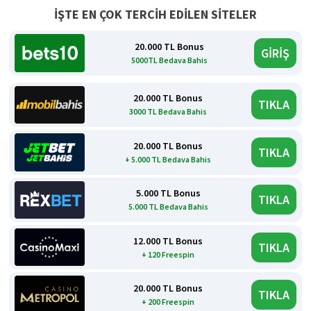
İŞTE EN ÇOK TERCİH EDİLEN SİTELER
20.000 TL Bonus
GİRİŞ
5000TL Bedava Bahis
20.000 TL Bonus
TIKLA
3000 TL Bedava Bahis
20.000 TL Bonus
TIKLA
+ 5.000 TL Bedava Bahis
5.000 TL Bonus
TIKLA
5.000 TL Bedava Bahis
12.000 TL Bonus
TIKLA
+ 120 Freespin
20.000 TL Bonus
TIKLA
+ 200 Freespin