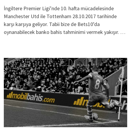
İngiltere Premier Ligi’nde 10. hafta mücadelesinde
Manchester Utd ile Tottenham 28.10.2017 tarihinde
karşı karşıya geliyor. Tabii bize de Bets10’da
oynanabilecek banko bahis tahminimi vermek yakışır. …