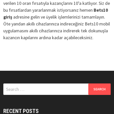
verilen 10 oran fırsatıyla kazançlarını 10’a katlıyor. Siz de
bu fırsatlardan yararlanmak istiyorsanız hemen
Bets10
giriş
adresine gelin ve üyelik işlemlerinizi tamamlayın.
Öte yandan akıllı cihazlarınıza indireceğiniz Bets10 mobil
uygulamasını akıllı cihazlarınıza indirerek tek dokunuşla
kazancın kapılarını ardına kadar açabileceksiniz.
Search
for:
RECENT POSTS