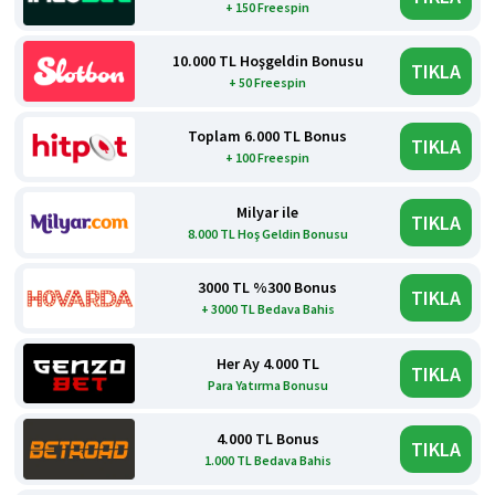
+ 150 Freespin
10.000 TL Hoşgeldin Bonusu
TIKLA
+ 50 Freespin
Toplam 6.000 TL Bonus
TIKLA
+ 100 Freespin
Milyar ile
TIKLA
8.000 TL Hoş Geldin Bonusu
3000 TL %300 Bonus
TIKLA
+ 3000 TL Bedava Bahis
Her Ay 4.000 TL
TIKLA
Para Yatırma Bonusu
4.000 TL Bonus
TIKLA
1.000 TL Bedava Bahis