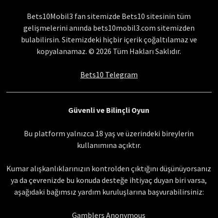
Bets10Mobil3 fan sitemizde Bets10 sitesinin tüm
gelişmelerini anında bets10mobil3.com sitemizden
bulabilirsin. Sitemizdeki hiçbir içerik çoğaltılamaz ve
kopyalanamaz. © 2026 Tüm Hakları Saklıdır.
Bets10 Telegram
Güvenli ve Bilinçli Oyun
Bu platform yalnızca 18 yaş ve üzerindeki bireylerin
kullanımına açıktır.
Kumar alışkanlıklarınızın kontrolden çıktığını düşünüyorsanız
ya da çevrenizde bu konuda desteğe ihtiyaç duyan biri varsa,
aşağıdaki bağımsız yardım kuruluşlarına başvurabilirsiniz:
Gamblers Anonymous