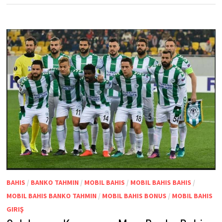
BAHIS
/
BANKO TAHMIN
/
MOBIL BAHIS
/
MOBIL BAHIS BAHIS
/
MOBIL BAHIS BANKO TAHMIN
/
MOBIL BAHIS BONUS
/
MOBIL BAHIS
GIRIŞ