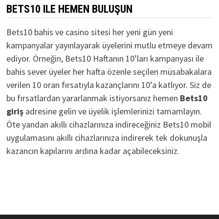
BETS10 ILE HEMEN BULUŞUN
Bets10 bahis ve casino sitesi her yeni gün yeni
kampanyalar yayınlayarak üyelerini mutlu etmeye devam
ediyor. Örneğin, Bets10 Haftanın 10’ları kampanyası ile
bahis sever üyeler her hafta özenle seçilen müsabakalara
verilen 10 oran fırsatıyla kazançlarını 10’a katlıyor. Siz de
bu fırsatlardan yararlanmak istiyorsanız hemen
Bets10
giriş
adresine gelin ve üyelik işlemlerinizi tamamlayın.
Öte yandan akıllı cihazlarınıza indireceğiniz Bets10 mobil
uygulamasını akıllı cihazlarınıza indirerek tek dokunuşla
kazancın kapılarını ardına kadar açabileceksiniz.