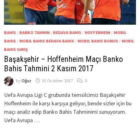
BAHIS
/
BANKO TAHMIN
/
BEDAVA BAHIS
/
HOFFENHEIM
/
MOBIL
BAHIS
/
MOBIL BAHIS BEDAVA BAHIS
/
MOBIL BAHIS BONUS
/
MOBIL
BAHIS GIRIŞ
Başakşehir – Hoffenheim Maçı Banko
Bahis Tahmini 2 Kasım 2017
by
Oğuz
31 October 2017
0
Uefa Avrupa Ligi C grubunda temsilcimiz Başakşehir
Hoffenheim ile karşı karşıya geliyor, bende sizler için bu
maçı analiz edip Banko Bahis Tahminimi sunuyorum.
Uefa Avrupa …