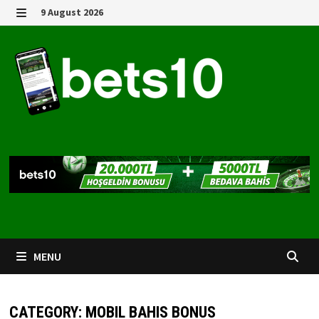
Skip
9 August 2026
to
MENU
content
MENU
CATEGORY:
MOBIL BAHIS BONUS