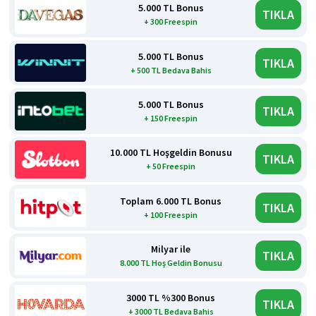
5.000 TL Bonus
TIKLA
+ 300 Freespin
5.000 TL Bonus
TIKLA
+ 500 TL Bedava Bahis
5.000 TL Bonus
TIKLA
+ 150 Freespin
10.000 TL Hoşgeldin Bonusu
TIKLA
+ 50 Freespin
Toplam 6.000 TL Bonus
TIKLA
+ 100 Freespin
Milyar ile
TIKLA
8.000 TL Hoş Geldin Bonusu
3000 TL %300 Bonus
TIKLA
+ 3000 TL Bedava Bahis