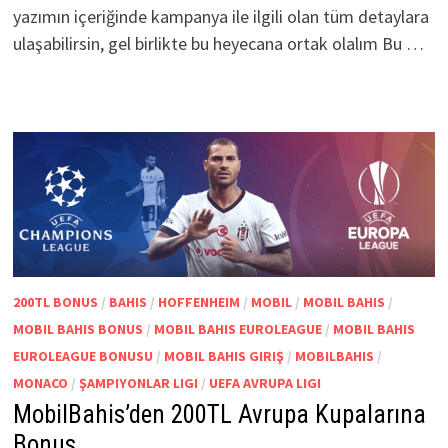
yazımın içeriğinde kampanya ile ilgili olan tüm detaylara
ulaşabilirsin, gel birlikte bu heyecana ortak olalım Bu …
200TL BONUS
/
BAHIS
/
HOFFENHEIM
/
MOBIL
/
MOBIL BAHIS
/
MOBIL BAHIS BONUS
/
MOBIL BAHIS EUROLEAGUE
/
MOBIL BAHIS
EUROLEAGUE BONUSU
/
MOBIL BAHIS GIRIŞ
/
MOBILBAHIS
/
MONACO
/
ŞAMPIYONLAR LIGI
/
UEFA AVRUPA LIGI
MobilBahis’den 200TL Avrupa Kupalarına
Bonus