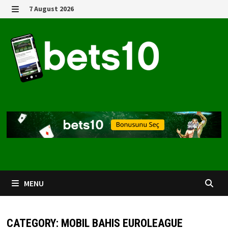
Skip
7 August 2026
to
MENU
content
MENU
CATEGORY:
MOBIL BAHIS EUROLEAGUE