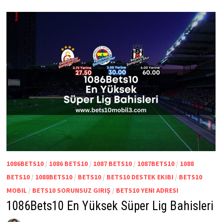
1086BETS10
/
1086 BETS10
/
1087 BETS10
/
1087BETS10
/
1088
BETS10
/
1088BETS10
/
BETS10
/
BETS10 DESTEK EKIBI
/
BETS10
MOBIL
/
BETS10 SORUNSUZ GIRIŞ
/
BETS10 YENI ADRESI
1086Bets10 En Yüksek Süper Lig Bahisleri