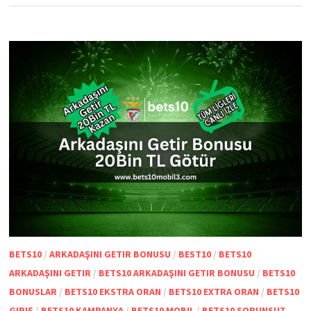
BETS10
/
ARKADAŞINI GETIR BONUSU
/
BEST10
/
BETS10
ARKADAŞINI GETIR
/
BETS10 ARKADAŞINI GETIR BONUSU
/
BETS10
BONUSLAR
/
BETS10 EKSTRA ORAN
/
BETS10 EXTRA ORAN
/
BETS10
GIRIŞ
/
BETS10 KAMPANYA
/
BETS10 MOBIL
/
BETS10 SORUNSUZ