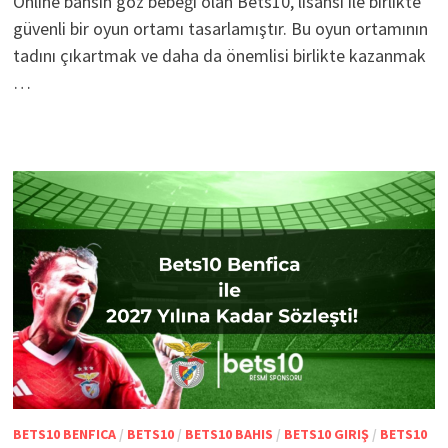
Online bahsin göz bebeği olan Bets10, lisansı ile birlikte
güvenli bir oyun ortamı tasarlamıştır. Bu oyun ortamının
tadını çıkartmak ve daha da önemlisi birlikte kazanmak
…
BETS10 BENFICA
/
BETS10
/
BETS10 BAHIS
/
BETS10 GIRIŞ
/
BETS10