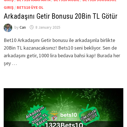
GIRIŞ
/
BETS10 ÜYE OL
Arkadaşını Getir Bonusu 20Bin TL Götür
by
Can
8 January 2025
Bet10 Arkadaşını Getir bonusu ile arkadaşınla birlikte
20Bin TL kazanacaksınız! Bets10 seni bekliyor. Sen de
arkadaşını getir, 1000 lira bedava bahsi kap! Burada her
şey …