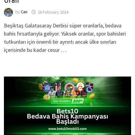
Oran
by
Can
26 February 2024
Beşiktaş Galatasaray Derbisi süper oranlarla, bedava
bahis fırsatlarıyla geliyor. Yüksek oranlar, spor bahisleri
tutkunları için önemli bir ayrıntı ancak ülke sınırları
içerisinde bu kadar cesur …