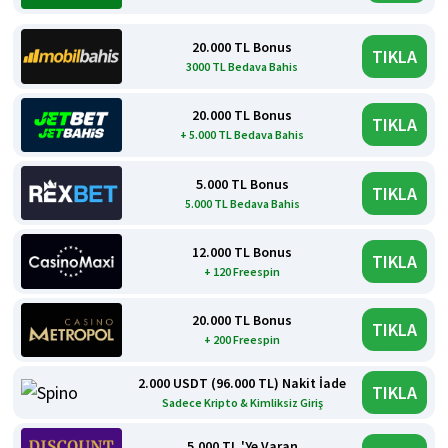
20.000 TL Bonus
TIKLA
3000 TL Bedava Bahis
20.000 TL Bonus
TIKLA
+ 5.000 TL Bedava Bahis
5.000 TL Bonus
TIKLA
5.000 TL Bedava Bahis
12.000 TL Bonus
TIKLA
+ 120 Freespin
20.000 TL Bonus
TIKLA
+ 200 Freespin
2.000 USDT (96.000 TL) Nakit İade
TIKLA
Sadece Kripto & Kimliksiz Giriş
5.000 TL 'Ye Varan