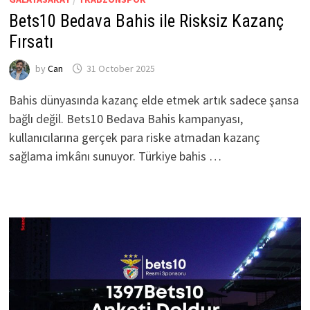
Bets10 Bedava Bahis ile Risksiz Kazanç
Fırsatı
by
Can
31 October 2025
Bahis dünyasında kazanç elde etmek artık sadece şansa
bağlı değil. Bets10 Bedava Bahis kampanyası,
kullanıcılarına gerçek para riske atmadan kazanç
sağlama imkânı sunuyor. Türkiye bahis …