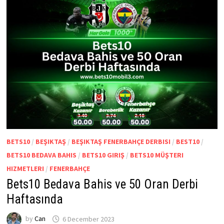
BETS10
/
BEŞIKTAŞ
/
BEŞIKTAŞ FENERBAHÇE DERBISI
/
BEST10
/
BETS10 BEDAVA BAHIS
/
BETS10 GIRIŞ
/
BETS10 MÜŞTERI
HIZMETLERI
/
FENERBAHÇE
Bets10 Bedava Bahis ve 50 Oran Derbi
Haftasında
by
Can
6 December 2023