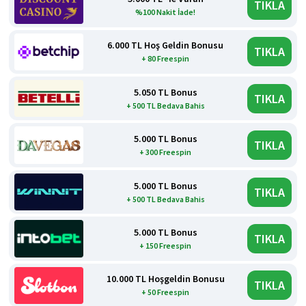
TIKLA
%100 Nakit İade!
6.000 TL Hoş Geldin Bonusu
TIKLA
+ 80 Freespin
5.050 TL Bonus
TIKLA
+ 500 TL Bedava Bahis
5.000 TL Bonus
TIKLA
+ 300 Freespin
5.000 TL Bonus
TIKLA
+ 500 TL Bedava Bahis
5.000 TL Bonus
TIKLA
+ 150 Freespin
10.000 TL Hoşgeldin Bonusu
TIKLA
+ 50 Freespin