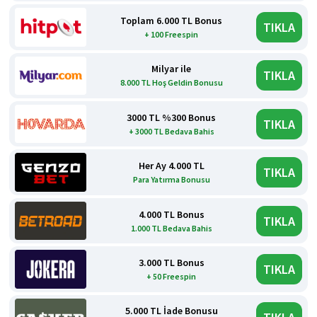
Toplam 6.000 TL Bonus
TIKLA
+ 100 Freespin
Milyar ile
TIKLA
8.000 TL Hoş Geldin Bonusu
3000 TL %300 Bonus
TIKLA
+ 3000 TL Bedava Bahis
Her Ay 4.000 TL
TIKLA
Para Yatırma Bonusu
4.000 TL Bonus
TIKLA
1.000 TL Bedava Bahis
3.000 TL Bonus
TIKLA
+ 50 Freespin
5.000 TL İade Bonusu