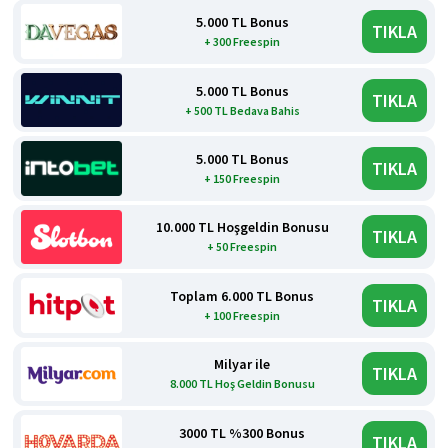
5.000 TL Bonus
TIKLA
+ 300 Freespin
5.000 TL Bonus
TIKLA
+ 500 TL Bedava Bahis
5.000 TL Bonus
TIKLA
+ 150 Freespin
10.000 TL Hoşgeldin Bonusu
TIKLA
+ 50 Freespin
Toplam 6.000 TL Bonus
TIKLA
+ 100 Freespin
Milyar ile
TIKLA
8.000 TL Hoş Geldin Bonusu
3000 TL %300 Bonus
TIKLA