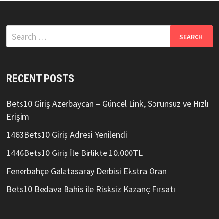
Search
for:
RECENT POSTS
Bets10 Giriş Azerbaycan – Güncel Link, Sorunsuz ve Hızlı
Erişim
1463Bets10 Giriş Adresi Yenilendi
1446Bets10 Giriş İle Birlikte 10.000TL
Fenerbahçe Galatasaray Derbisi Ekstra Oran
Bets10 Bedava Bahis ile Risksiz Kazanç Fırsatı