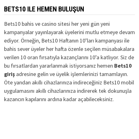
BETS10 ILE HEMEN BULUŞUN
Bets10 bahis ve casino sitesi her yeni gün yeni
kampanyalar yayınlayarak üyelerini mutlu etmeye devam
ediyor. Örneğin, Bets10 Haftanın 10’ları kampanyası ile
bahis sever üyeler her hafta özenle seçilen müsabakalara
verilen 10 oran fırsatıyla kazançlarını 10’a katlıyor. Siz de
bu fırsatlardan yararlanmak istiyorsanız hemen
Bets10
giriş
adresine gelin ve üyelik işlemlerinizi tamamlayın.
Öte yandan akıllı cihazlarınıza indireceğiniz Bets10 mobil
uygulamasını akıllı cihazlarınıza indirerek tek dokunuşla
kazancın kapılarını ardına kadar açabileceksiniz.