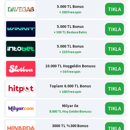
5.000 TL Bonus
TIKLA
+ 300 Freespin
5.000 TL Bonus
TIKLA
+ 500 TL Bedava Bahis
5.000 TL Bonus
TIKLA
+ 150 Freespin
10.000 TL Hoşgeldin Bonusu
TIKLA
+ 50 Freespin
Toplam 6.000 TL Bonus
TIKLA
+ 100 Freespin
Milyar ile
TIKLA
8.000 TL Hoş Geldin Bonusu
3000 TL %300 Bonus
TIKLA