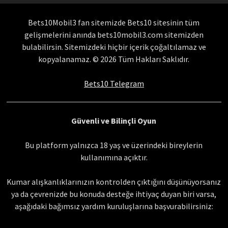
Bets10Mobil3 fan sitemizde Bets10 sitesinin tüm
gelişmelerini anında bets10mobil3.com sitemizden
bulabilirsin. Sitemizdeki hiçbir içerik çoğaltılamaz ve
kopyalanamaz. © 2026 Tüm Hakları Saklıdır.
Bets10 Telegram
Güvenli ve Bilinçli Oyun
Bu platform yalnızca 18 yaş ve üzerindeki bireylerin
kullanımına açıktır.
Kumar alışkanlıklarınızın kontrolden çıktığını düşünüyorsanız
ya da çevrenizde bu konuda desteğe ihtiyaç duyan biri varsa,
aşağıdaki bağımsız yardım kuruluşlarına başvurabilirsiniz: