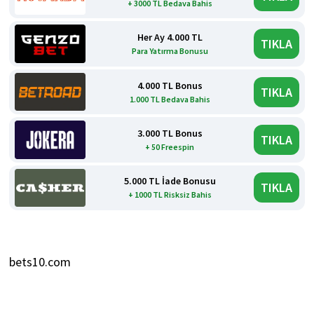
+ 3000 TL Bedava Bahis
Her Ay 4.000 TL
TIKLA
Para Yatırma Bonusu
4.000 TL Bonus
TIKLA
1.000 TL Bedava Bahis
3.000 TL Bonus
TIKLA
+ 50 Freespin
5.000 TL İade Bonusu
TIKLA
+ 1000 TL Risksiz Bahis
bets10.com