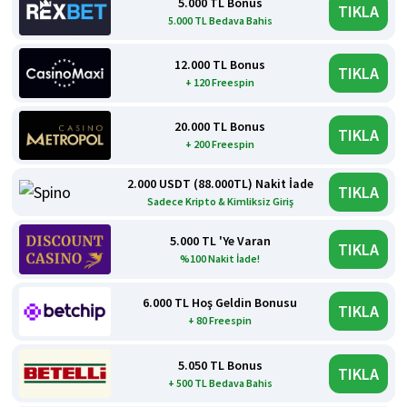
5.000 TL Bonus
TIKLA
5.000 TL Bedava Bahis
12.000 TL Bonus
TIKLA
+ 120 Freespin
20.000 TL Bonus
TIKLA
+ 200 Freespin
2.000 USDT (88.000TL) Nakit İade
TIKLA
Sadece Kripto & Kimliksiz Giriş
5.000 TL 'Ye Varan
TIKLA
%100 Nakit İade!
6.000 TL Hoş Geldin Bonusu
TIKLA
+ 80 Freespin
5.050 TL Bonus
TIKLA
+ 500 TL Bedava Bahis