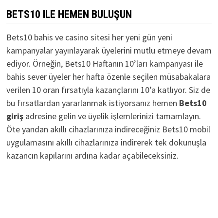
BETS10 ILE HEMEN BULUŞUN
Bets10 bahis ve casino sitesi her yeni gün yeni
kampanyalar yayınlayarak üyelerini mutlu etmeye devam
ediyor. Örneğin, Bets10 Haftanın 10’ları kampanyası ile
bahis sever üyeler her hafta özenle seçilen müsabakalara
verilen 10 oran fırsatıyla kazançlarını 10’a katlıyor. Siz de
bu fırsatlardan yararlanmak istiyorsanız hemen
Bets10
giriş
adresine gelin ve üyelik işlemlerinizi tamamlayın.
Öte yandan akıllı cihazlarınıza indireceğiniz Bets10 mobil
uygulamasını akıllı cihazlarınıza indirerek tek dokunuşla
kazancın kapılarını ardına kadar açabileceksiniz.