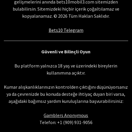
gelişmelerini anında bets10mobil3.com sitemizden
bulabilirsin. Sitemizdeki hiçbir içerik çoğaltılamaz ve
kopyalanamaz. © 2026 Tüm Hakları Saklıdır.
Bets10 Telegram
Güvenli ve Bilinçli Oyun
Bu platform yalnızca 18 yaş ve üzerindeki bireylerin
kullanımına açıktır.
Kumar alışkanlıklarınızın kontrolden çıktığını düşünüyorsanız
ya da çevrenizde bu konuda desteğe ihtiyaç duyan biri varsa,
aşağıdaki bağımsız yardım kuruluşlarına başvurabilirsiniz:
Gamblers Anonymous
Telefon: +1 (909) 931-9056