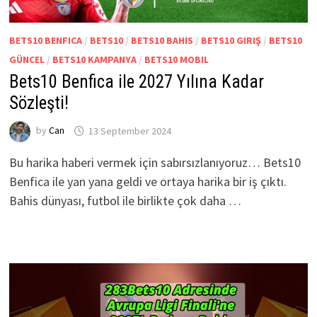
BETS10 BENFICA
/
BETS10
/
BETS10 BAHIS
/
BETS10 GIRIŞ
/
BETS10
GÜNCEL
/
BETS10 KAMPANYA
/
BETS10 MOBIL
Bets10 Benfica ile 2027 Yılına Kadar
Sözleşti!
by
Can
13 September 2024
Bu harika haberi vermek için sabırsızlanıyoruz… Bets10
Benfica ile yan yana geldi ve ortaya harika bir iş çıktı.
Bahis dünyası, futbol ile birlikte çok daha …