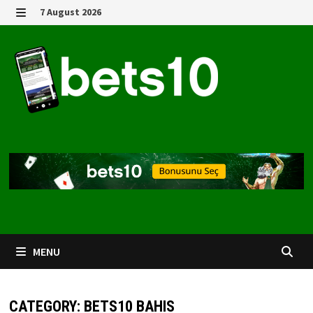
Skip
7 August 2026
to
MENU
content
MENU
CATEGORY:
BETS10 BAHIS