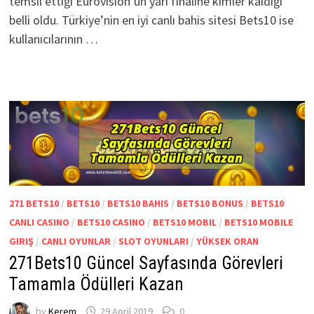
temsil ettiği Eurovision’un yarı finaline kimler kaldığı
belli oldu. Türkiye’nin en iyi canlı bahis sitesi Bets10 ise
kullanıcılarının …
271 BETS10
/
BETS10
/
BETS10 BAHIS
/
BETS10 BONUS
/
BETS10
CANLI CASINO
/
BETS10 CASINO
/
BETS10 MOBIL
/
BETS10 MOBILE
GIRIŞ
/
CANLI OYUNLAR
/
SLOT OYUNLARI
/
YÜKSEK ORAN
271Bets10 Güncel Sayfasında Görevleri
Tamamla Ödülleri Kazan
by
Kerem
29 April 2019
0