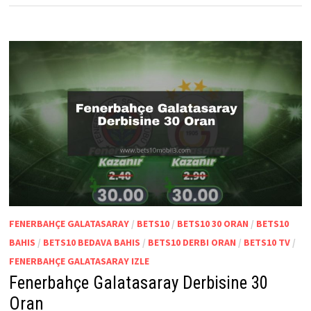
FENERBAHÇE GALATASARAY
/
BETS10
/
BETS10 30 ORAN
/
BETS10
BAHIS
/
BETS10 BEDAVA BAHIS
/
BETS10 DERBI ORAN
/
BETS10 TV
/
FENERBAHÇE GALATASARAY IZLE
Fenerbahçe Galatasaray Derbisine 30
Oran