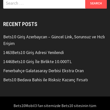
Search
for:
RECENT POSTS
Bets10 Giriş Azerbaycan – Güncel Link, Sorunsuz ve Hızlı
Erişim
1463Bets10 Giriş Adresi Yenilendi
1446Bets10 Giriş İle Birlikte 10.000TL
Fenerbahçe Galatasaray Derbisi Ekstra Oran
Bets10 Bedava Bahis ile Risksiz Kazanç Fırsatı
Bets10Mobil3 fan sitemizde Bets10 sitesinin tüm