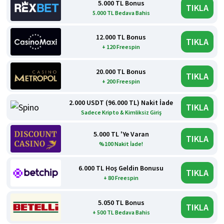
5.000 TL Bonus
TIKLA
5.000 TL Bedava Bahis
12.000 TL Bonus
TIKLA
+ 120 Freespin
20.000 TL Bonus
TIKLA
+ 200 Freespin
2.000 USDT (96.000 TL) Nakit İade
TIKLA
Sadece Kripto & Kimliksiz Giriş
5.000 TL 'Ye Varan
TIKLA
%100 Nakit İade!
6.000 TL Hoş Geldin Bonusu
TIKLA
+ 80 Freespin
5.050 TL Bonus
TIKLA
+ 500 TL Bedava Bahis