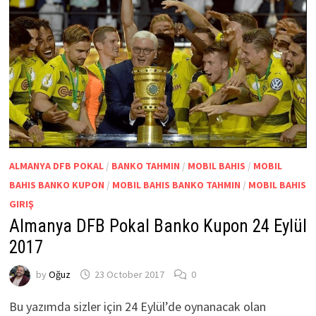
ALMANYA DFB POKAL
/
BANKO TAHMIN
/
MOBIL BAHIS
/
MOBIL
BAHIS BANKO KUPON
/
MOBIL BAHIS BANKO TAHMIN
/
MOBIL BAHIS
GIRIŞ
Almanya DFB Pokal Banko Kupon 24 Eylül
2017
by
Oğuz
23 October 2017
0
Bu yazımda sizler için 24 Eylül’de oynanacak olan