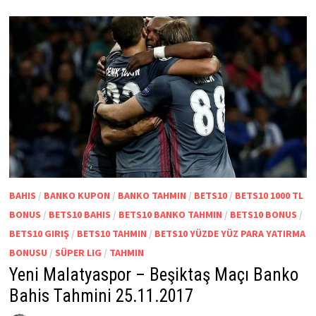
BAHIS
/
BANKO KUPON
/
BANKO TAHMIN
/
BETS10
/
BETS10 1000 TL
BONUS
/
BETS10 BAHIS
/
BETS10 BANKO TAHMIN
/
BETS10 BONUS
/
BETS10 GIRIŞ
/
BETS10 TAHMIN
/
BETS10 YÜZDE YÜZ PARA YATIRMA
BONUSU
/
SÜPER LIG
/
TAHMIN
Yeni Malatyaspor – Beşiktaş Maçı Banko
Bahis Tahmini 25.11.2017