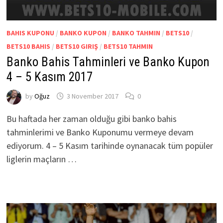
BAHIS KUPONU
/
BANKO KUPON
/
BANKO TAHMIN
/
BETS10
/
BETS10 BAHIS
/
BETS10 GIRIŞ
/
BETS10 TAHMIN
Banko Bahis Tahminleri ve Banko Kupon
4 – 5 Kasım 2017
by
Oğuz
3 November 2017
0
Bu haftada her zaman olduğu gibi banko bahis
tahminlerimi ve Banko Kuponumu vermeye devam
ediyorum. 4 – 5 Kasım tarihinde oynanacak tüm popüler
liglerin maçların …