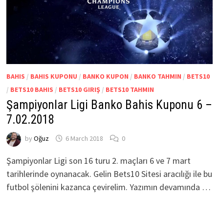
BAHIS
/
BAHIS KUPONU
/
BANKO KUPON
/
BANKO TAHMIN
/
BETS10
/
BETS10 BAHIS
/
BETS10 GIRIŞ
/
BETS10 TAHMIN
Şampiyonlar Ligi Banko Bahis Kuponu 6 –
7.02.2018
by
Oğuz
6 March 2018
0
Şampiyonlar Ligi son 16 turu 2. maçları 6 ve 7 mart
tarihlerinde oynanacak. Gelin Bets10 Sitesi aracılığı ile bu
futbol şölenini kazanca çevirelim. Yazımın devamında …