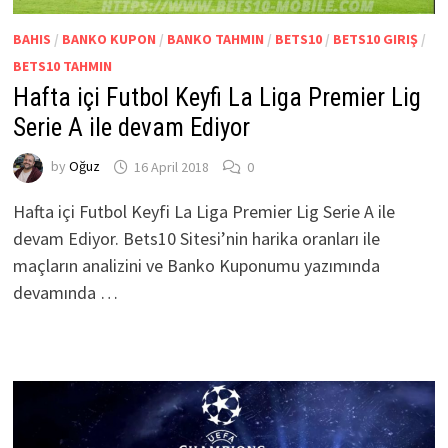
BAHIS
/
BANKO KUPON
/
BANKO TAHMIN
/
BETS10
/
BETS10 GIRIŞ
/
BETS10 TAHMIN
Hafta içi Futbol Keyfi La Liga Premier Lig
Serie A ile devam Ediyor
by
Oğuz
16 April 2018
0
Hafta içi Futbol Keyfi La Liga Premier Lig Serie A ile
devam Ediyor. Bets10 Sitesi’nin harika oranları ile
maçların analizini ve Banko Kuponumu yazımında
devamında …