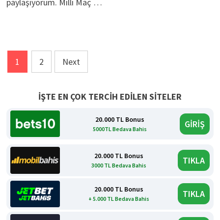
paylaşıyorum. Milli Maç …
Posts
1
2
Next
pagination
İŞTE EN ÇOK TERCİH EDİLEN SİTELER
20.000 TL Bonus
GİRİŞ
5000TL Bedava Bahis
20.000 TL Bonus
TIKLA
3000 TL Bedava Bahis
20.000 TL Bonus
TIKLA
+ 5.000 TL Bedava Bahis