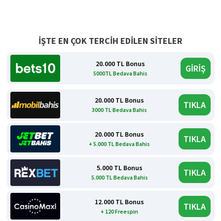
İŞTE EN ÇOK TERCİH EDİLEN SİTELER
20.000 TL Bonus
GİRİŞ
5000TL Bedava Bahis
20.000 TL Bonus
TIKLA
3000 TL Bedava Bahis
20.000 TL Bonus
TIKLA
+ 5.000 TL Bedava Bahis
5.000 TL Bonus
TIKLA
5.000 TL Bedava Bahis
12.000 TL Bonus
TIKLA
+ 120 Freespin