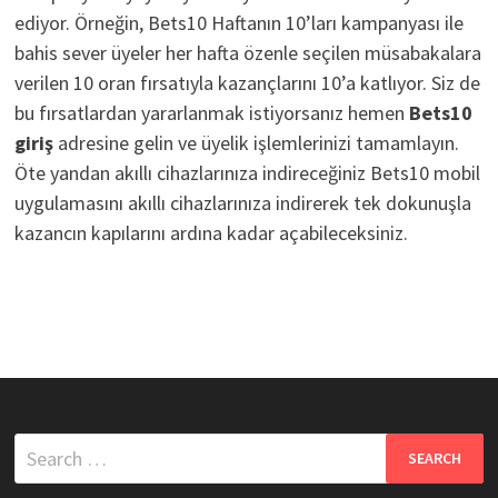
ediyor. Örneğin, Bets10 Haftanın 10’ları kampanyası ile
bahis sever üyeler her hafta özenle seçilen müsabakalara
verilen 10 oran fırsatıyla kazançlarını 10’a katlıyor. Siz de
bu fırsatlardan yararlanmak istiyorsanız hemen
Bets10
giriş
adresine gelin ve üyelik işlemlerinizi tamamlayın.
Öte yandan akıllı cihazlarınıza indireceğiniz Bets10 mobil
uygulamasını akıllı cihazlarınıza indirerek tek dokunuşla
kazancın kapılarını ardına kadar açabileceksiniz.
Search
for: