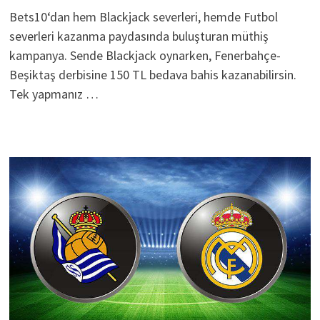
Bets10‘dan hem Blackjack severleri, hemde Futbol
severleri kazanma paydasında buluşturan müthiş
kampanya. Sende Blackjack oynarken, Fenerbahçe-
Beşiktaş derbisine 150 TL bedava bahis kazanabilirsin.
Tek yapmanız …