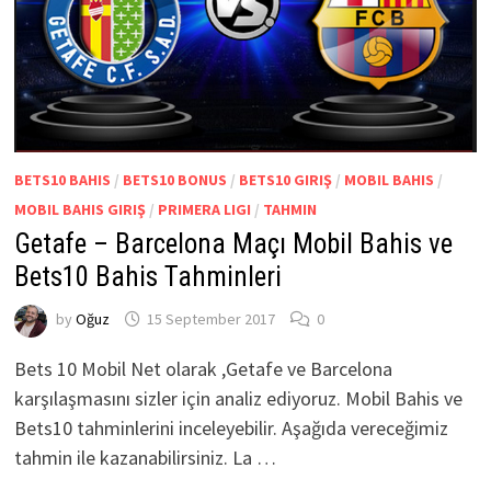
BETS10 BAHIS
/
BETS10 BONUS
/
BETS10 GIRIŞ
/
MOBIL BAHIS
/
MOBIL BAHIS GIRIŞ
/
PRIMERA LIGI
/
TAHMIN
Getafe – Barcelona Maçı Mobil Bahis ve
Bets10 Bahis Tahminleri
by
Oğuz
15 September 2017
0
Bets 10 Mobil Net olarak ,Getafe ve Barcelona
karşılaşmasını sizler için analiz ediyoruz. Mobil Bahis ve
Bets10 tahminlerini inceleyebilir. Aşağıda vereceğimiz
tahmin ile kazanabilirsiniz. La …