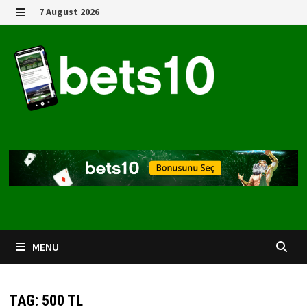
Skip
7 August 2026
to
MENU
content
MENU
TAG:
500 TL