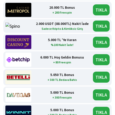
20.000 TL Bonus
TIKLA
+ 200 Freespin
2.000 USDT (88.000TL) Nakit İade
TIKLA
Sadece Kripto & Kimliksiz Giriş
5.000 TL 'Ye Varan
TIKLA
%100 Nakit İade!
6.000 TL Hoş Geldin Bonusu
TIKLA
+ 80 Freespin
5.050 TL Bonus
TIKLA
+ 500 TL Bedava Bahis
5.000 TL Bonus
TIKLA
+ 300 Freespin
5.000 TL Bonus
TIKLA
+ 500 TL Bedava Bahis