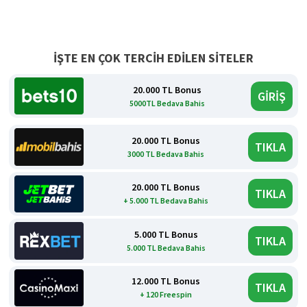
İŞTE EN ÇOK TERCİH EDİLEN SİTELER
20.000 TL Bonus
GİRİŞ
5000TL Bedava Bahis
20.000 TL Bonus
TIKLA
3000 TL Bedava Bahis
20.000 TL Bonus
TIKLA
+ 5.000 TL Bedava Bahis
5.000 TL Bonus
TIKLA
5.000 TL Bedava Bahis
12.000 TL Bonus
TIKLA
+ 120 Freespin