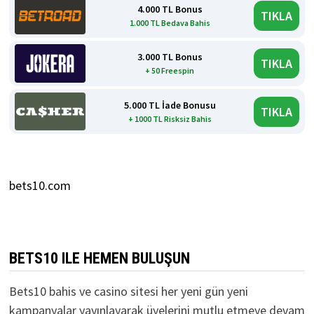
4.000 TL Bonus
TIKLA
1.000 TL Bedava Bahis
3.000 TL Bonus
TIKLA
+ 50 Freespin
5.000 TL İade Bonusu
TIKLA
+ 1000 TL Risksiz Bahis
bets10.com
BETS10 ILE HEMEN BULUŞUN
Bets10 bahis ve casino sitesi her yeni gün yeni
kampanyalar yayınlayarak üyelerini mutlu etmeye devam