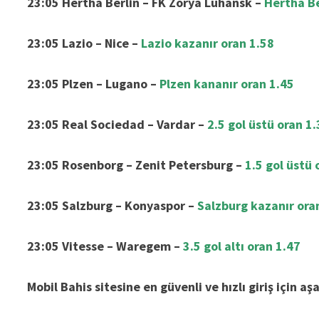
23:05 Hertha Berlin – FK Zorya Luhansk –
Hertha Be
23:05 Lazio – Nice –
Lazio kazanır oran 1.58
23:05 Plzen – Lugano –
Plzen kananır oran 1.45
23:05 Real Sociedad – Vardar –
2.5 gol üstü oran 1
23:05 Rosenborg – Zenit Petersburg –
1.5 gol üstü
23:05 Salzburg – Konyaspor –
Salzburg kazanır ora
23:05 Vitesse – Waregem –
3.5 gol altı oran 1.47
Mobil Bahis sitesine en güvenli ve hızlı giriş için a