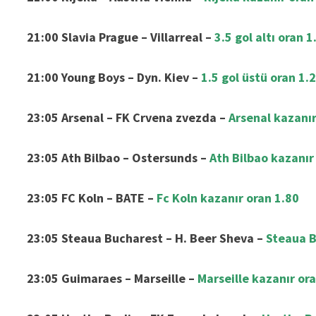
21:00 Slavia Prague – Villarreal –
3.5 gol altı oran 1
21:00 Young Boys – Dyn. Kiev –
1.5 gol üstü oran 1
23:05 Arsenal – FK Crvena zvezda –
Arsenal kazanı
23:05 Ath Bilbao – Ostersunds –
Ath Bilbao kazanır
23:05 FC Koln – BATE –
Fc Koln kazanır oran 1.80
23:05 Steaua Bucharest – H. Beer Sheva –
Steaua B
23:05 Guimaraes – Marseille –
Marseille kazanır or