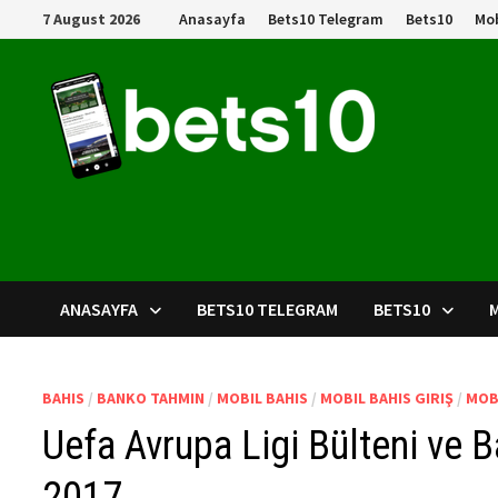
Skip
7 August 2026
Anasayfa
Bets10 Telegram
Bets10
Mob
to
content
ANASAYFA
BETS10 TELEGRAM
BETS10
BAHIS
/
BANKO TAHMIN
/
MOBIL BAHIS
/
MOBIL BAHIS GIRIŞ
/
MOBI
Uefa Avrupa Ligi Bülteni ve 
2017