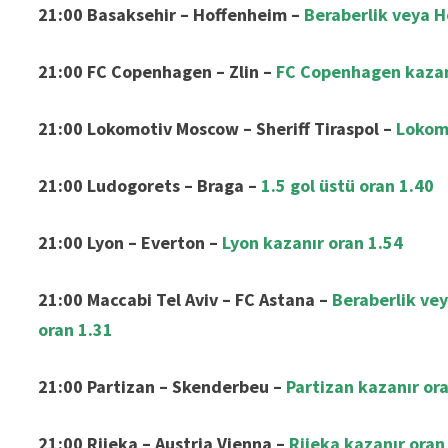
21:00 Basaksehir – Hoffenheim –
Beraberlik veya H
21:00 FC Copenhagen – Zlin –
FC Copenhagen kazan
21:00 Lokomotiv Moscow – Sheriff Tiraspol –
Lokom
21:00 Ludogorets – Braga –
1.5 gol üstü oran 1.40
21:00 Lyon – Everton –
Lyon kazanır oran 1.54
21:00 Maccabi Tel Aviv – FC Astana –
Beraberlik vey
oran 1.31
21:00 Partizan – Skenderbeu –
Partizan kazanır or
21:00 Rijeka – Austria Vienna –
Rijeka kazanır oran