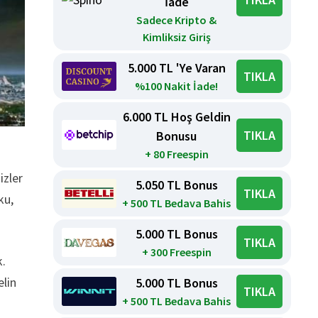
İade
Sadece Kripto &
Kimliksiz Giriş
5.000 TL 'Ye Varan
TIKLA
%100 Nakit İade!
6.000 TL Hoş Geldin
TIKLA
Bonusu
+ 80 Freespin
sizler
5.050 TL Bonus
TIKLA
ku,
+ 500 TL Bedava Bahis
5.000 TL Bonus
TIKLA
+ 300 Freespin
k.
elin
5.000 TL Bonus
TIKLA
+ 500 TL Bedava Bahis