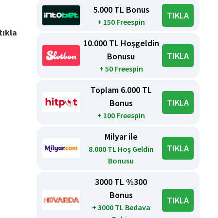
5.000 TL Bonus
TIKLA
+ 150 Freespin
tıkla
10.000 TL Hoşgeldin
TIKLA
Bonusu
+ 50 Freespin
Toplam 6.000 TL
TIKLA
Bonus
+ 100 Freespin
Milyar ile
TIKLA
8.000 TL Hoş Geldin
Bonusu
3000 TL %300
Bonus
TIKLA
+ 3000 TL Bedava