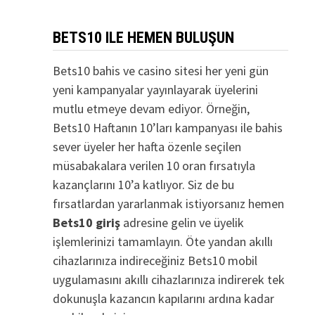
BETS10 ILE HEMEN BULUŞUN
Bets10 bahis ve casino sitesi her yeni gün
yeni kampanyalar yayınlayarak üyelerini
mutlu etmeye devam ediyor. Örneğin,
Bets10 Haftanın 10’ları kampanyası ile bahis
sever üyeler her hafta özenle seçilen
müsabakalara verilen 10 oran fırsatıyla
kazançlarını 10’a katlıyor. Siz de bu
fırsatlardan yararlanmak istiyorsanız hemen
Bets10 giriş
adresine gelin ve üyelik
işlemlerinizi tamamlayın. Öte yandan akıllı
cihazlarınıza indireceğiniz Bets10 mobil
uygulamasını akıllı cihazlarınıza indirerek tek
dokunuşla kazancın kapılarını ardına kadar