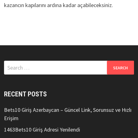
kazancın kapılarını ardına kadar açabileceksiniz.
Search
for:
RECENT POSTS
Bets10 Giriş Azerbaycan – Güncel Link, Sorunsuz ve Hızlı
Erişim
1463Bets10 Giriş Adresi Yenilendi