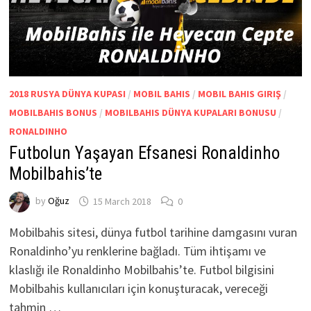
2018 RUSYA DÜNYA KUPASI
/
MOBIL BAHIS
/
MOBIL BAHIS GIRIŞ
/
MOBILBAHIS BONUS
/
MOBILBAHIS DÜNYA KUPALARI BONUSU
/
RONALDINHO
Futbolun Yaşayan Efsanesi Ronaldinho
Mobilbahis’te
by
Oğuz
15 March 2018
0
Mobilbahis sitesi, dünya futbol tarihine damgasını vuran
Ronaldinho’yu renklerine bağladı. Tüm ihtişamı ve
klaslığı ile Ronaldinho Mobilbahis’te. Futbol bilgisini
Mobilbahis kullanıcıları için konuşturacak, vereceği
tahmin …