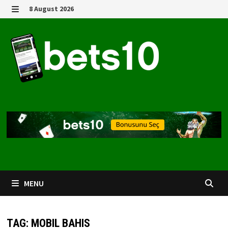
Skip
8 August 2026
to
MENU
content
MENU
TAG:
MOBIL BAHIS