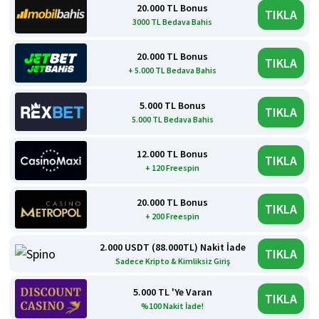
20.000 TL Bonus
TIKLA
3000 TL Bedava Bahis
20.000 TL Bonus
TIKLA
+ 5.000 TL Bedava Bahis
5.000 TL Bonus
TIKLA
5.000 TL Bedava Bahis
12.000 TL Bonus
TIKLA
+ 120 Freespin
20.000 TL Bonus
TIKLA
+ 200 Freespin
2.000 USDT (88.000TL) Nakit İade
TIKLA
Sadece Kripto & Kimliksiz Giriş
5.000 TL 'Ye Varan
TIKLA
%100 Nakit İade!