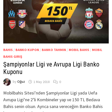
BAHIS
/
BANKO KUPON
/
BANKO TAHMIN
/
MOBIL BAHIS
/
MOBIL
BAHIS GIRIŞ
Şampiyonlar Ligi ve Avrupa Ligi Banko
Kuponu
by
Oğuz
1 May 2018
0
Mobilbahis Sitesi’nden Şampiyonlar Ligi yada Uefa
Avrupa Ligi‘ne 2’li Kombineler yap ve 150 TL Bedava
Bahis senin olsun. Ayrıca sana vereceğim Banko Bahis