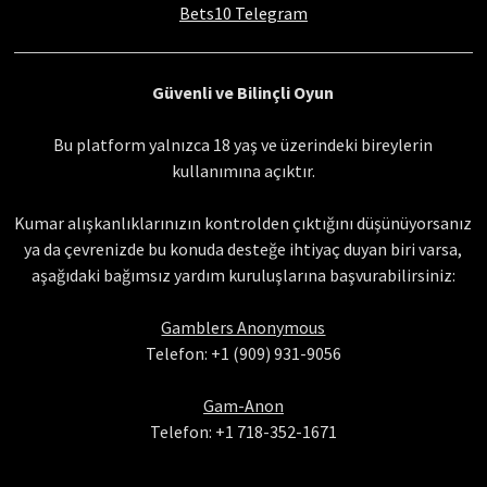
Bets10 Telegram
Güvenli ve Bilinçli Oyun
Bu platform yalnızca 18 yaş ve üzerindeki bireylerin
kullanımına açıktır.
Kumar alışkanlıklarınızın kontrolden çıktığını düşünüyorsanız
ya da çevrenizde bu konuda desteğe ihtiyaç duyan biri varsa,
aşağıdaki bağımsız yardım kuruluşlarına başvurabilirsiniz:
Gamblers Anonymous
Telefon: +1 (909) 931-9056
Gam-Anon
Telefon: +1 718-352-1671