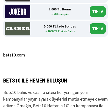
3.000 TL Bonus
TIKLA
+ 50 Freespin
5.000 TL İade Bonusu
TIKLA
+ 1000 TL Risksiz Bahis
bets10.com
BETS10 ILE HEMEN BULUŞUN
Bets10 bahis ve casino sitesi her yeni gün yeni
kampanyalar yayınlayarak üyelerini mutlu etmeye devam
ediyor. Örneğin, Bets10 Haftanın 10’ları kampanyası ile