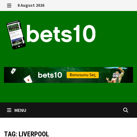
Skip
8 August 2026
to
MENU
content
MENU
TAG:
LIVERPOOL