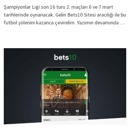
Şampiyonlar Ligi son 16 turu 2. maçları 6 ve 7 mart
tarihlerinde oynanacak. Gelin Bets10 Sitesi aracılığı ile bu
futbol şölenini kazanca çevirelim. Yazımın devamında …