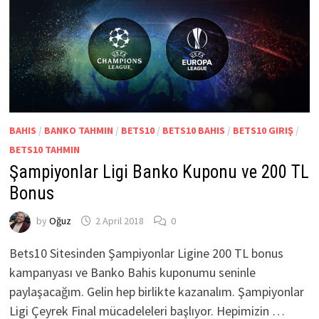
BAHIS
/
BANKO TAHMIN
/
BETS10
/
BETS10 BAHIS
/
BETS10 GIRIŞ
/
BETS10 TAHMIN
Şampiyonlar Ligi Banko Kuponu ve 200 TL
Bonus
by
Oğuz
2 April 2018
0
Bets10 Sitesinden Şampiyonlar Ligine 200 TL bonus
kampanyası ve Banko Bahis kuponumu seninle
paylaşacağım. Gelin hep birlikte kazanalım. Şampiyonlar
Ligi Çeyrek Final mücadeleleri başlıyor. Hepimizin …