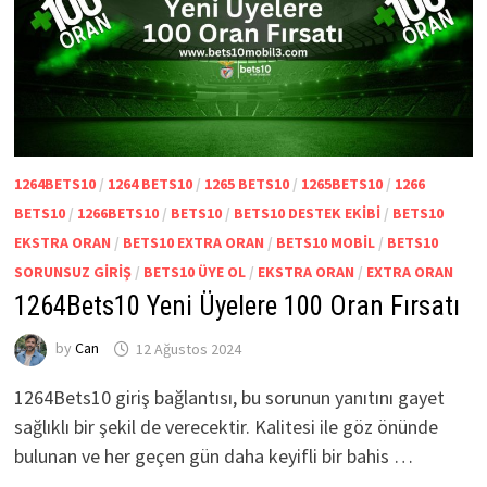
1264BETS10
/
1264 BETS10
/
1265 BETS10
/
1265BETS10
/
1266
BETS10
/
1266BETS10
/
BETS10
/
BETS10 DESTEK EKIBI
/
BETS10
EKSTRA ORAN
/
BETS10 EXTRA ORAN
/
BETS10 MOBIL
/
BETS10
SORUNSUZ GIRIŞ
/
BETS10 ÜYE OL
/
EKSTRA ORAN
/
EXTRA ORAN
1264Bets10 Yeni Üyelere 100 Oran Fırsatı
by
Can
12 Ağustos 2024
1264Bets10 giriş bağlantısı, bu sorunun yanıtını gayet
sağlıklı bir şekil de verecektir. Kalitesi ile göz önünde
bulunan ve her geçen gün daha keyifli bir bahis …