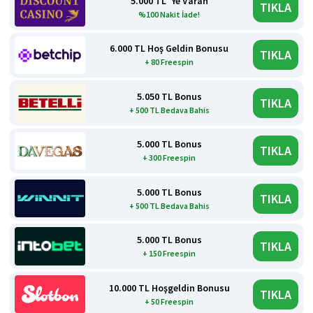
5.000 TL 'Ye Varan
TIKLA
%100 Nakit İade!
6.000 TL Hoş Geldin Bonusu
TIKLA
+ 80 Freespin
5.050 TL Bonus
TIKLA
+ 500 TL Bedava Bahis
5.000 TL Bonus
TIKLA
+ 300 Freespin
5.000 TL Bonus
TIKLA
+ 500 TL Bedava Bahis
5.000 TL Bonus
TIKLA
+ 150 Freespin
10.000 TL Hoşgeldin Bonusu
TIKLA
+ 50 Freespin