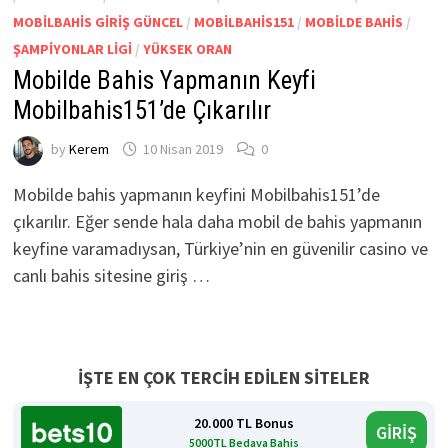
MOBILBAHIS GIRIŞ GÜNCEL
/
MOBILBAHIS151
/
MOBILDE BAHIS
/
ŞAMPIYONLAR LIGI
/
YÜKSEK ORAN
Mobilde Bahis Yapmanın Keyfi
Mobilbahis151’de Çıkarılır
by
Kerem
10 Nisan 2019
0
Mobilde bahis yapmanın keyfini Mobilbahis151’de
çıkarılır. Eğer sende hala daha mobil de bahis yapmanın
keyfine varamadıysan, Türkiye’nin en güvenilir casino ve
canlı bahis sitesine giriş …
İŞTE EN ÇOK TERCİH EDİLEN SİTELER
20.000 TL Bonus
GİRİŞ
5000TL Bedava Bahis