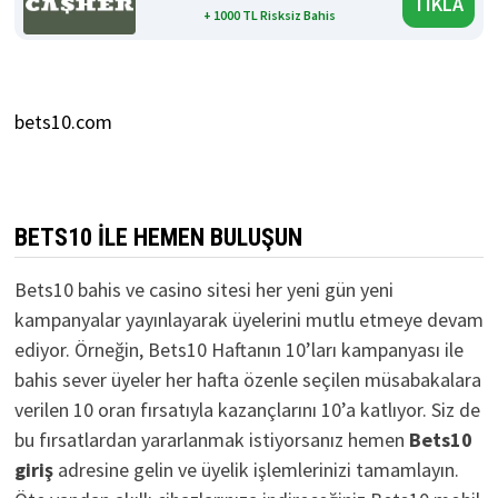
TIKLA
+ 1000 TL Risksiz Bahis
bets10.com
BETS10 ILE HEMEN BULUŞUN
Bets10 bahis ve casino sitesi her yeni gün yeni
kampanyalar yayınlayarak üyelerini mutlu etmeye devam
ediyor. Örneğin, Bets10 Haftanın 10’ları kampanyası ile
bahis sever üyeler her hafta özenle seçilen müsabakalara
verilen 10 oran fırsatıyla kazançlarını 10’a katlıyor. Siz de
bu fırsatlardan yararlanmak istiyorsanız hemen
Bets10
giriş
adresine gelin ve üyelik işlemlerinizi tamamlayın.