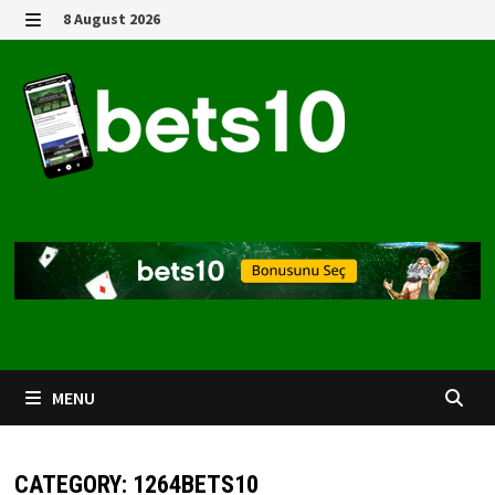
Skip
8 August 2026
to
MENU
content
MENU
CATEGORY:
1264BETS10