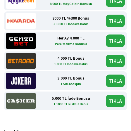
TIKLA
8.000 TL Hoş Geldin Bonusu
3000 TL %300 Bonus
TIKLA
+ 3000 TL Bedava Bahis
Her Ay 4.000 TL
TIKLA
Para Yatırma Bonusu
4.000 TL Bonus
TIKLA
1.000 TL Bedava Bahis
3.000 TL Bonus
TIKLA
+ 50 Freespin
5.000 TL İade Bonusu
TIKLA
+ 1000 TL Risksiz Bahis