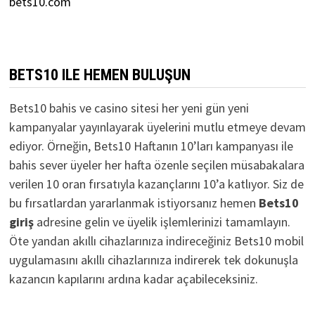
bets10.com
BETS10 ILE HEMEN BULUŞUN
Bets10 bahis ve casino sitesi her yeni gün yeni
kampanyalar yayınlayarak üyelerini mutlu etmeye devam
ediyor. Örneğin, Bets10 Haftanın 10’ları kampanyası ile
bahis sever üyeler her hafta özenle seçilen müsabakalara
verilen 10 oran fırsatıyla kazançlarını 10’a katlıyor. Siz de
bu fırsatlardan yararlanmak istiyorsanız hemen
Bets10
giriş
adresine gelin ve üyelik işlemlerinizi tamamlayın.
Öte yandan akıllı cihazlarınıza indireceğiniz Bets10 mobil
uygulamasını akıllı cihazlarınıza indirerek tek dokunuşla
kazancın kapılarını ardına kadar açabileceksiniz.