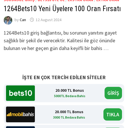
1264Bets10 Yeni Üyelere 100 Oran Fırsatı
by
Can
12 August 2024
1264Bets10 giriş bağlantısı, bu sorunun yanıtını gayet
sağlıklı bir şekil de verecektir. Kalitesi ile göz önünde
bulunan ve her geçen gün daha keyifli bir bahis …
İŞTE EN ÇOK TERCİH EDİLEN SİTELER
20.000 TL Bonus
GİRİŞ
5000TL Bedava Bahis
20.000 TL Bonus
TIKLA
3000 TL Bedava Bahis