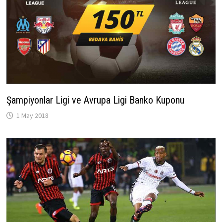
Şampiyonlar Ligi ve Avrupa Ligi Banko Kuponu
1 May 2018