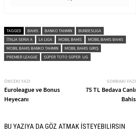
TAGGED
BAHIS
BANKO TAHMIN
BUNDESLIGA
İTALIA SERIA A
LA LIGA
MOBIL BAHIS
MOBIL BAHIS BAHIS
MOBIL BAHIS BANKO TAHMIN
MOBIL BAHIS GIRIŞ
PREMIER LEAGUE
SÜPER TOTO SÜPER LIG
Post
Önceki
S
ÖNCEKI YAZI
SONRAKI YAZI
yazı:
ya
Euroleague ve Bonus
75 TL Bedava Canlı
navigation
Heyecanı
Bahis
BU YAZIYA DA GÖZ ATMAK İSTEYEBILIRSIN