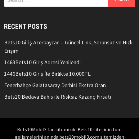
for:
RECENT POSTS
Bets10 Giriş Azerbaycan – Güncel Link, Sorunsuz ve Hızlı
Erişim
1463Bets10 Giriş Adresi Yenilendi
1446Bets10 Giriş İle Birlikte 10.000TL
Fenerbahçe Galatasaray Derbisi Ekstra Oran
Bets10 Bedava Bahis ile Risksiz Kazanç Fırsatı
Bets10Mobil3 fan sitemizde Bets10 sitesinin tüm
gelişmelerini anında bets10mobil3.com sitemizden