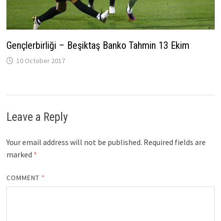
Gençlerbirliği – Beşiktaş Banko Tahmin 13 Ekim
10 October 2017
Leave a Reply
Your email address will not be published.
Required fields are
marked
*
COMMENT
*