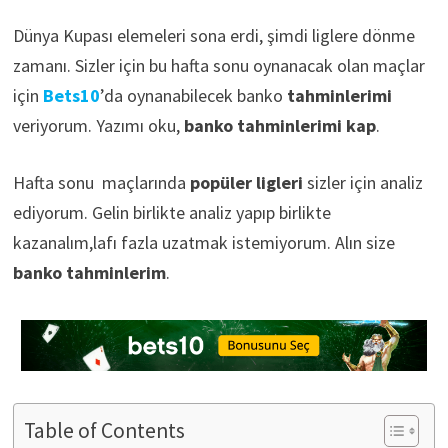
Dünya Kupası elemeleri sona erdi, şimdi liglere dönme
zamanı. Sizler için bu hafta sonu oynanacak olan maçlar
için
Bets10
’da oynanabilecek banko
tahminlerimi
veriyorum. Yazımı oku,
banko tahminlerimi kap
.
Hafta sonu maçlarında
popüler ligleri
sizler için analiz
ediyorum. Gelin birlikte analiz yapıp birlikte
kazanalım,lafı fazla uzatmak istemiyorum. Alın size
banko tahminlerim
.
Table of Contents