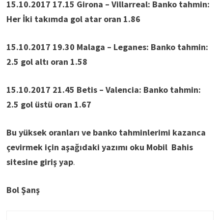
15.10.2017 17.15 Girona – Villarreal: Banko tahmin:
Her İki takımda gol atar oran 1.86
15.10.2017 19.30 Malaga – Leganes: Banko tahmin:
2.5 gol altı oran 1.58
15.10.2017 21.45 Betis – Valencia: Banko tahmin:
2.5 gol üstü oran 1.67
Bu yüksek oranları ve banko tahminlerimi kazanca
çevirmek için aşağıdaki yazımı oku Mobil Bahis
sitesine giriş yap
.
Bol Şanş