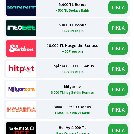
5.000 TL Bonus
TIKLA
+ 500 TL Bedava Bahis
5.000 TL Bonus
TIKLA
+ 150 Freespin
10.000 TL Hoşgeldin Bonusu
TIKLA
+ 50 Freespin
Toplam 6.000 TL Bonus
TIKLA
+ 100 Freespin
Milyar ile
TIKLA
8.000 TL Hoş Geldin Bonusu
3000 TL %300 Bonus
TIKLA
+ 3000 TL Bedava Bahis
Her Ay 4.000 TL
TIKLA
Para Yatırma Bonusu