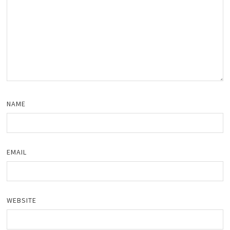
NAME
EMAIL
WEBSITE