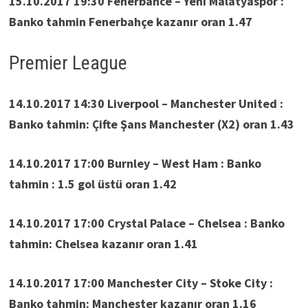
15.10.2017 19:30 Fenerbahce – Yeni Malatyaspor :
Banko tahmin Fenerbahçe kazanır oran 1.47
Premier League
14.10.2017 14:30 Liverpool – Manchester United :
Banko tahmin: Çifte Şans Manchester (X2) oran 1.43
14.10.2017 17:00 Burnley – West Ham : Banko
tahmin : 1.5 gol üstü oran 1.42
14.10.2017 17:00 Crystal Palace – Chelsea : Banko
tahmin: Chelsea kazanır oran 1.41
14.10.2017 17:00 Manchester City – Stoke City :
Banko tahmin: Manchester kazanır oran 1.16