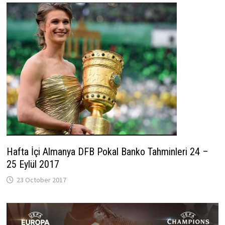
Hafta İçi Almanya DFB Pokal Banko Tahminleri 24 –
25 Eylül 2017
23 October 2017