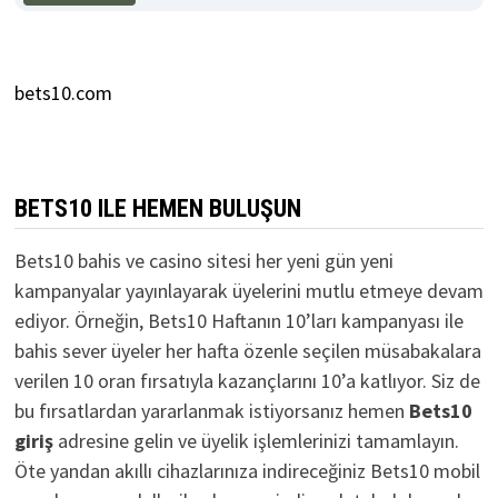
bets10.com
BETS10 ILE HEMEN BULUŞUN
Bets10 bahis ve casino sitesi her yeni gün yeni
kampanyalar yayınlayarak üyelerini mutlu etmeye devam
ediyor. Örneğin, Bets10 Haftanın 10’ları kampanyası ile
bahis sever üyeler her hafta özenle seçilen müsabakalara
verilen 10 oran fırsatıyla kazançlarını 10’a katlıyor. Siz de
bu fırsatlardan yararlanmak istiyorsanız hemen
Bets10
giriş
adresine gelin ve üyelik işlemlerinizi tamamlayın.
Öte yandan akıllı cihazlarınıza indireceğiniz Bets10 mobil