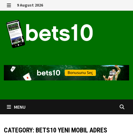
Skip
9 August 2026
to
MENU
content
MENU
CATEGORY:
BETS10 YENI MOBIL ADRES