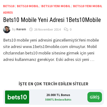
BETS10
/
BETS10 MOBIL
/
BETS10 YENI MOBIL
/
BETS10 YENI MOBIL
ADRES
Bets10 Mobile Yeni Adresi 1Bets10Mobile
by
Kerem
26 November 2014
0
Bets10 mobile yeni adresini güncellemiştir.Yeni mobile
site adresi www.1bets10mobile.com olmuştur. Mobil
cihzlarından bets10 mobile sitesine girmek için yeni
adresi kullanmanız gerekiyor. Eski adres sizi yeni …
İŞTE EN ÇOK TERCİH EDİLEN SİTELER
20.000 TL Bonus
GİRİŞ
5000TL Bedava Bahis