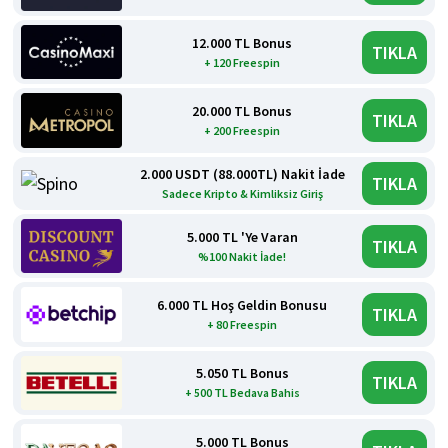
12.000 TL Bonus
TIKLA
+ 120 Freespin
20.000 TL Bonus
TIKLA
+ 200 Freespin
2.000 USDT (88.000TL) Nakit İade
TIKLA
Sadece Kripto & Kimliksiz Giriş
5.000 TL 'Ye Varan
TIKLA
%100 Nakit İade!
6.000 TL Hoş Geldin Bonusu
TIKLA
+ 80 Freespin
5.050 TL Bonus
TIKLA
+ 500 TL Bedava Bahis
5.000 TL Bonus