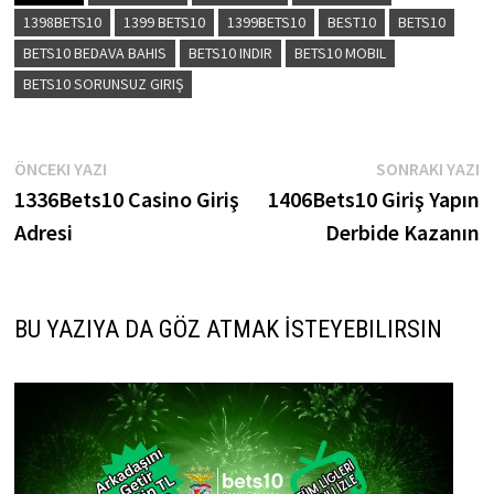
1398BETS10
1399 BETS10
1399BETS10
BEST10
BETS10
BETS10 BEDAVA BAHIS
BETS10 INDIR
BETS10 MOBIL
BETS10 SORUNSUZ GIRIŞ
Post
Önceki
S
ÖNCEKI YAZI
SONRAKI YAZI
yazı:
ya
1336Bets10 Casino Giriş
1406Bets10 Giriş Yapın
navigation
Adresi
Derbide Kazanın
BU YAZIYA DA GÖZ ATMAK İSTEYEBILIRSIN