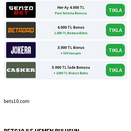
Her Ay 4.000 TL
TIKLA
Para Yatırma Bonusu
4.000 TL Bonus
TIKLA
1.000 TL Bedava Bahis
3.000 TL Bonus
TIKLA
+ 50 Freespin
5.000 TL İade Bonusu
TIKLA
+ 1000 TL Risksiz Bahis
bets10.com