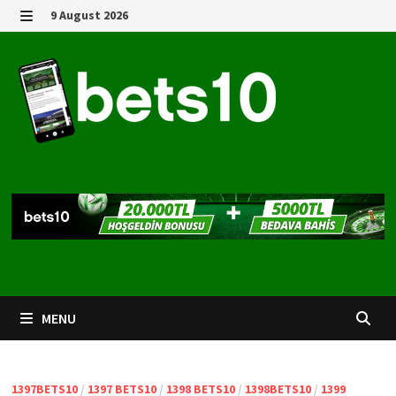
Skip
9 August 2026
to
MENU
content
MENU
1397BETS10
/
1397 BETS10
/
1398 BETS10
/
1398BETS10
/
1399