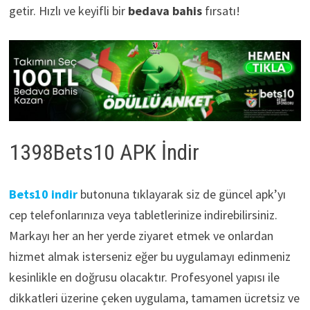
getir. Hızlı ve keyifli bir
bedava bahis
fırsatı!
1398Bets10 APK İndir
Bets10 indir
butonuna tıklayarak siz de güncel apk’yı
cep telefonlarınıza veya tabletlerinize indirebilirsiniz.
Markayı her an her yerde ziyaret etmek ve onlardan
hizmet almak isterseniz eğer bu uygulamayı edinmeniz
kesinlikle en doğrusu olacaktır. Profesyonel yapısı ile
dikkatleri üzerine çeken uygulama, tamamen ücretsiz ve