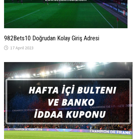
982Bets10 Doğrudan Kolay Giriş Adresi
17 April 2023