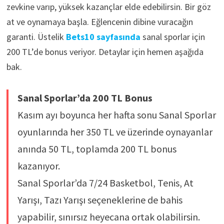
zevkine varıp, yüksek kazançlar elde edebilirsin. Bir göz
at ve oynamaya başla. Eğlencenin dibine vuracağın
garanti. Üstelik
Bets10 sayfasında
sanal sporlar için
200 TL’de bonus veriyor. Detaylar için hemen aşağıda
bak.
Sanal Sporlar’da 200 TL Bonus
Kasım ayı boyunca her hafta sonu Sanal Sporlar
oyunlarında her 350 TL ve üzerinde oynayanlar
anında 50 TL, toplamda 200 TL bonus
kazanıyor.
Sanal Sporlar’da 7/24 Basketbol, Tenis, At
Yarışı, Tazı Yarışı seçeneklerine de bahis
yapabilir, sınırsız heyecana ortak olabilirsin.