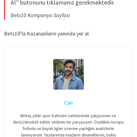
Al” butonunu tıklamanız gerekmektedir.
Bets10 Kampanya Sayfası
Bets10’la Kazananların yanında yer al.
Can
Birkaç yıldır spor bahisleri sektöründe çalışıyorum ve
Bets10mobil3 editör ekibinin bir parçasıyım. Özellikle Avrupa
futbolu ve büyük ligler üzerine yaptığım analizlerle
tanınıyorum. Yazılarımda maçların dinamiklerini, bahis