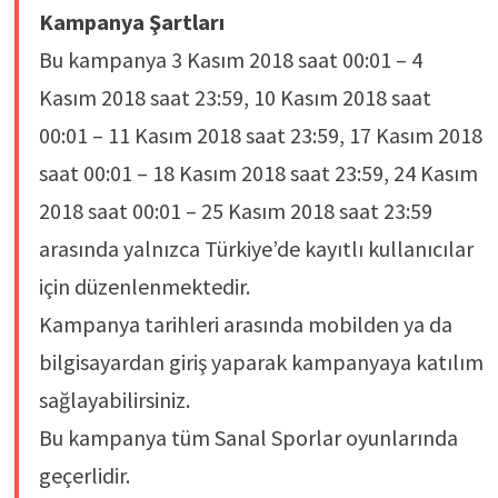
Kampanya Şartları
Bu kampanya 3 Kasım 2018 saat 00:01 – 4
Kasım 2018 saat 23:59, 10 Kasım 2018 saat
00:01 – 11 Kasım 2018 saat 23:59, 17 Kasım 2018
saat 00:01 – 18 Kasım 2018 saat 23:59, 24 Kasım
2018 saat 00:01 – 25 Kasım 2018 saat 23:59
arasında yalnızca Türkiye’de kayıtlı kullanıcılar
için düzenlenmektedir.
Kampanya tarihleri arasında mobilden ya da
bilgisayardan giriş yaparak kampanyaya katılım
sağlayabilirsiniz.
Bu kampanya tüm Sanal Sporlar oyunlarında
geçerlidir.