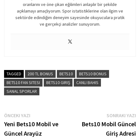
oranlarını ve öne çıkan eğilimleri anlaşılır bir şekilde
açıklamayı amaçlıyorum. Spor istatistiklerine olan ilgim ve
sektörde edindiğim deneyim sayesinde okuyuculara pratik
ve gerçekçi analizler sunuyorum.
TAGGED
200 TL BONUS
BETS10
BETS10 BONUS
BETS10 FAN SITESI
BETS10 GIRIŞ
CANLI BAHIS
SANAL SPORLAR
Post
Önceki
S
ÖNCEKI YAZI
SONRAKI YAZI
yazı:
ya
Yeni Bets10 Mobil ve
Bets10 Mobil Güncel
navigation
Güncel Arayüz
Giriş Adresi