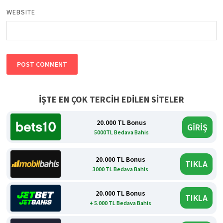
WEBSITE
İŞTE EN ÇOK TERCİH EDİLEN SİTELER
20.000 TL Bonus
GİRİŞ
5000TL Bedava Bahis
20.000 TL Bonus
TIKLA
3000 TL Bedava Bahis
20.000 TL Bonus
TIKLA
+ 5.000 TL Bedava Bahis