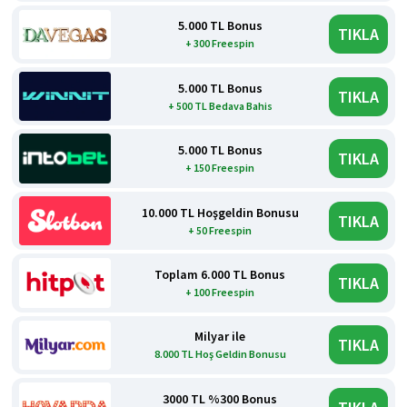
5.000 TL Bonus
TIKLA
+ 300 Freespin
5.000 TL Bonus
TIKLA
+ 500 TL Bedava Bahis
5.000 TL Bonus
TIKLA
+ 150 Freespin
10.000 TL Hoşgeldin Bonusu
TIKLA
+ 50 Freespin
Toplam 6.000 TL Bonus
TIKLA
+ 100 Freespin
Milyar ile
TIKLA
8.000 TL Hoş Geldin Bonusu
3000 TL %300 Bonus