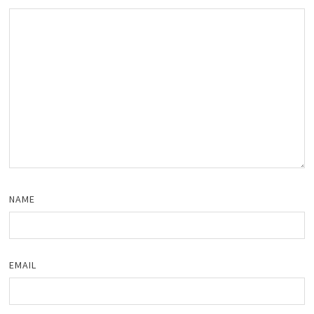
NAME
EMAIL