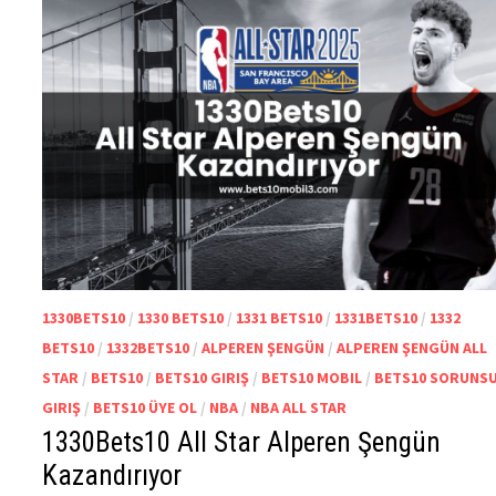
1330BETS10
/
1330 BETS10
/
1331 BETS10
/
1331BETS10
/
1332
BETS10
/
1332BETS10
/
ALPEREN ŞENGÜN
/
ALPEREN ŞENGÜN ALL
STAR
/
BETS10
/
BETS10 GIRIŞ
/
BETS10 MOBIL
/
BETS10 SORUNS
GIRIŞ
/
BETS10 ÜYE OL
/
NBA
/
NBA ALL STAR
1330Bets10 All Star Alperen Şengün
Kazandırıyor