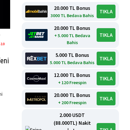
20.000 TL Bonus
TIKLA
3000 TL Bedava Bahis
20.000 TL Bonus
TIKLA
+ 5.000 TL Bedava
/
Bahis
S10
5.000 TL Bonus
TIKLA
eni
5.000 TL Bedava Bahis
12.000 TL Bonus
TIKLA
+ 120 Freespin
ni
20.000 TL Bonus
TIKLA
+ 200 Freespin
2.000 USDT
(88.000TL) Nakit
TIKLA