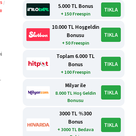
IS
/
5.000 TL Bonus
TIKLA
0
+ 150 Freespin
10.000 TL Hoşgeldin
TIKLA
Bonusu
+ 50 Freespin
i
Toplam 6.000 TL
TIKLA
Bonus
+ 100 Freespin
…
Milyar ile
TIKLA
8.000 TL Hoş Geldin
Bonusu
3000 TL %300
Bonus
TIKLA
+ 3000 TL Bedava