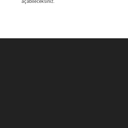
açabileceksiniz.