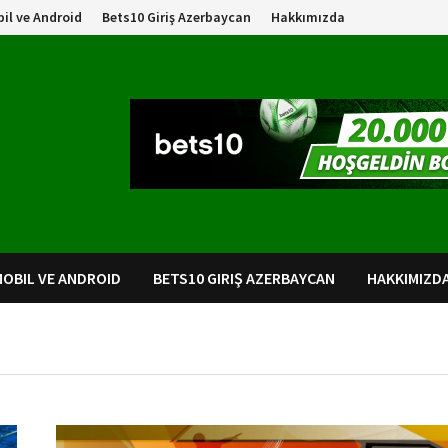
il ve Android
Bets10 Giriş Azerbaycan
Hakkımızda
MOBIL VE ANDROID
BETS10 GIRIŞ AZERBAYCAN
HAKKIMIZD