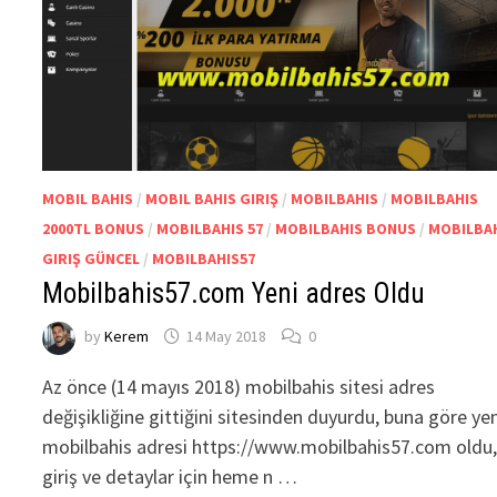
MOBIL BAHIS
/
MOBIL BAHIS GIRIŞ
/
MOBILBAHIS
/
MOBILBAHIS
2000TL BONUS
/
MOBILBAHIS 57
/
MOBILBAHIS BONUS
/
MOBILBA
GIRIŞ GÜNCEL
/
MOBILBAHIS57
Mobilbahis57.com Yeni adres Oldu
by
Kerem
14 May 2018
0
Az önce (14 mayıs 2018) mobilbahis sitesi adres
değişikliğine gittiğini sitesinden duyurdu, buna göre ye
mobilbahis adresi https://www.mobilbahis57.com oldu
giriş ve detaylar için heme n …