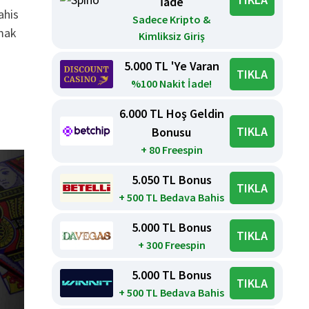
İade
ahis
Sadece Kripto &
nmak
Kimliksiz Giriş
5.000 TL 'Ye Varan
TIKLA
%100 Nakit İade!
6.000 TL Hoş Geldin
TIKLA
Bonusu
+ 80 Freespin
5.050 TL Bonus
TIKLA
+ 500 TL Bedava Bahis
5.000 TL Bonus
TIKLA
+ 300 Freespin
5.000 TL Bonus
TIKLA
+ 500 TL Bedava Bahis