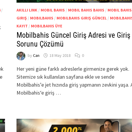
AKILLI LINK
/
MOBIL BAHIS
/
MOBIL BAHIS BAHIS
/
MOBIL BAHIS
4
/
GIRIŞ
/
MOBILBAHIS
/
MOBILBAHIS GIRIŞ GÜNCEL
/
MOBILBAHI
s
KAYIT
/
MOBILBAHIS ÜYE
Mobilbahis Güncel Giriş Adresi ve Giriş
Sorunu Çözümü
by
Can
18 May 2018
0
Her yeni güne farklı adreslerle girmenize gerek yok.
ek
Sitemize sık kullanılan sayfana ekle ve sende
ve
Mobilbahis’e jet hızında giriş yapmanın zevkini yaşa. 
Mobilbahis‘e giriş …