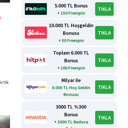
5.000 TL Bonus
TIKLA
+ 150 Freespin
S
10.000 TL Hoşgeldin
TIKLA
Bonusu
+ 50 Freespin
Toplam 6.000 TL
TIKLA
Bonus
+ 100 Freespin
Milyar ile
Artık
TIKLA
8.000 TL Hoş Geldin
Bonusu
3000 TL %300
Bonus
TIKLA
+ 3000 TL Bedava