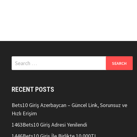
Search
for:
RECENT POSTS
Bets10 Giriş Azerbaycan – Güncel Link, Sorunsuz ve
Hızlı Erişim
1463Bets10 Giriş Adresi Yenilendi
1446Bets10 Giriş İle Birlikte 10.000TL