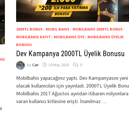
2000TL BONUS
/
MOBIL BAHIS
/
MOBILBAHIS 2000TL BONUS
/
MOBILBAHIS KAYIT
/
MOBILBAHIS ÜYE
/
MOBILBAHIS ÜYELIK
BONUSU
Dev Kampanya 2000TL Üyelik Bonusu
HIS
by
Can
10 May 2018
0
Mobilbahis yapacağınız yaptı. Dev Kampanyasını yeni
olacak kullanıcıları için yayınladı. 2000TL Üyelik Bon
Mobilbahis 2017 Ağustos ayından itibaren milyonlara
varan kullanıcı kitlesine erişti. İnanılmaz …
ni
,