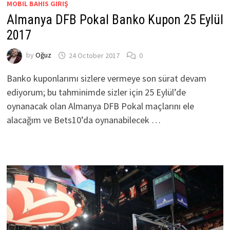
MOBIL BAHIS GIRIŞ
Almanya DFB Pokal Banko Kupon 25 Eylül
2017
by
Oğuz
24 October 2017
0
Banko kuponlarımı sizlere vermeye son sürat devam
ediyorum; bu tahminimde sizler için 25 Eylül’de
oynanacak olan Almanya DFB Pokal maçlarını ele
alacağım ve Bets10’da oynanabilecek …