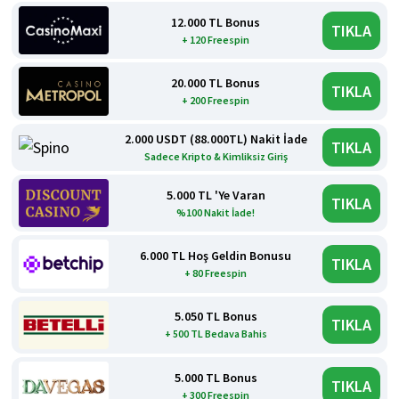
12.000 TL Bonus
TIKLA
+ 120 Freespin
20.000 TL Bonus
TIKLA
+ 200 Freespin
2.000 USDT (88.000TL) Nakit İade
TIKLA
Sadece Kripto & Kimliksiz Giriş
5.000 TL 'Ye Varan
TIKLA
%100 Nakit İade!
6.000 TL Hoş Geldin Bonusu
TIKLA
+ 80 Freespin
5.050 TL Bonus
TIKLA
+ 500 TL Bedava Bahis
5.000 TL Bonus
TIKLA
+ 300 Freespin