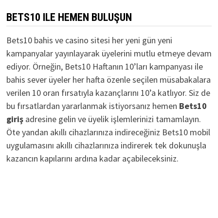
BETS10 ILE HEMEN BULUŞUN
Bets10 bahis ve casino sitesi her yeni gün yeni
kampanyalar yayınlayarak üyelerini mutlu etmeye devam
ediyor. Örneğin, Bets10 Haftanın 10’ları kampanyası ile
bahis sever üyeler her hafta özenle seçilen müsabakalara
verilen 10 oran fırsatıyla kazançlarını 10’a katlıyor. Siz de
bu fırsatlardan yararlanmak istiyorsanız hemen
Bets10
giriş
adresine gelin ve üyelik işlemlerinizi tamamlayın.
Öte yandan akıllı cihazlarınıza indireceğiniz Bets10 mobil
uygulamasını akıllı cihazlarınıza indirerek tek dokunuşla
kazancın kapılarını ardına kadar açabileceksiniz.