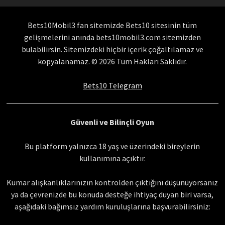
Bets10Mobil3 fan sitemizde Bets10 sitesinin tüm
gelişmelerini anında bets10mobil3.com sitemizden
bulabilirsin. Sitemizdeki hiçbir içerik çoğaltılamaz ve
kopyalanamaz. © 2026 Tüm Hakları Saklıdır.
Bets10 Telegram
Güvenli ve Bilinçli Oyun
Bu platform yalnızca 18 yaş ve üzerindeki bireylerin
kullanımına açıktır.
Kumar alışkanlıklarınızın kontrolden çıktığını düşünüyorsanız
ya da çevrenizde bu konuda desteğe ihtiyaç duyan biri varsa,
aşağıdaki bağımsız yardım kuruluşlarına başvurabilirsiniz: