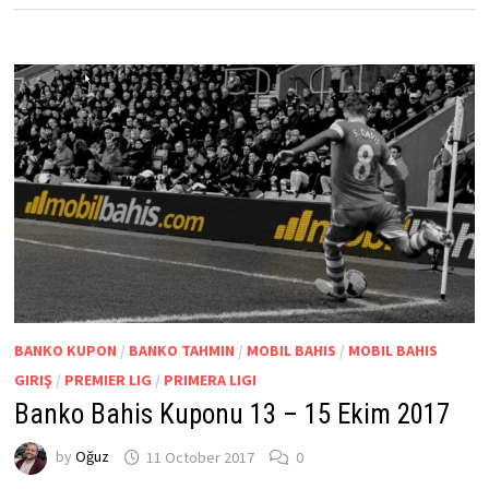
BANKO KUPON
/
BANKO TAHMIN
/
MOBIL BAHIS
/
MOBIL BAHIS
GIRIŞ
/
PREMIER LIG
/
PRIMERA LIGI
Banko Bahis Kuponu 13 – 15 Ekim 2017
by
Oğuz
11 October 2017
0