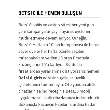
BETS10 ILE HEMEN BULUŞUN
Bets10 bahis ve casino sitesi her yeni gün
yeni kampanyalar yayınlayarak üyelerini
mutlu etmeye devam ediyor. Örneğin,
Bets10 Haftanın 10’ları kampanyası ile bahis
sever üyeler her hafta özenle seçilen
müsabakalara verilen 10 oran fırsatıyla
kazançlarını 10’a katlıyor. Siz de bu
fırsatlardan yararlanmak istiyorsanız hemen
Bets10 giriş
adresine gelin ve üyelik
işlemlerinizi tamamlayın. Öte yandan akıllı
cihazlarınıza indireceğiniz Bets10 mobil
uygulamasını akıllı cihazlarınıza indirerek tek
dokunuşla kazancın kapılarını ardına kadar