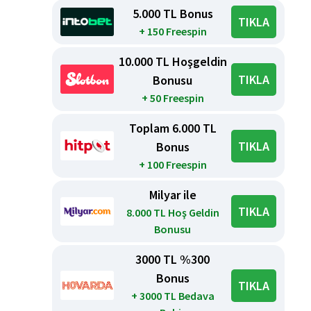
5.000 TL Bonus
TIKLA
+ 150 Freespin
10.000 TL Hoşgeldin
TIKLA
Bonusu
+ 50 Freespin
Toplam 6.000 TL
TIKLA
Bonus
+ 100 Freespin
Milyar ile
TIKLA
8.000 TL Hoş Geldin
Bonusu
3000 TL %300
Bonus
TIKLA
+ 3000 TL Bedava