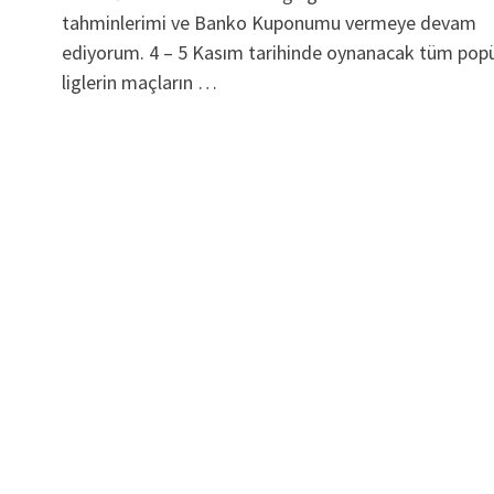
tahminlerimi ve Banko Kuponumu vermeye devam
ediyorum. 4 – 5 Kasım tarihinde oynanacak tüm popü
liglerin maçların …