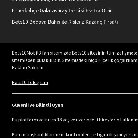
Fenerbahçe Galatasaray Derbisi Ekstra Oran
Bets10 Bedava Bahis ile Risksiz Kazanç Fırsatı
Bets10Mobil3 fan sitemizde Bets10 sitesinin tüm gelişmel
sitemizden bulabilirsin. Sitemizdeki hiçbir içerik çoğaltı
Hakları Saklıdır.
Bets10 Telegram
Güvenli ve Bilinçli Oyun
Bu platform yalnızca 18 yaş ve üzerindeki bireylerin kullanım
Kumar alışkanlıklarınızın kontrolden çıktığını düşünüyorsan