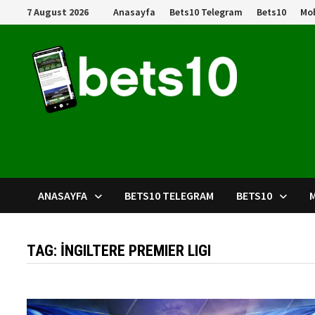
Skip
7 August 2026
Anasayfa
Bets10 Telegram
Bets10
Mob
to
content
ANASAYFA
BETS10 TELEGRAM
BETS10
TAG:
İNGILTERE PREMIER LIGI