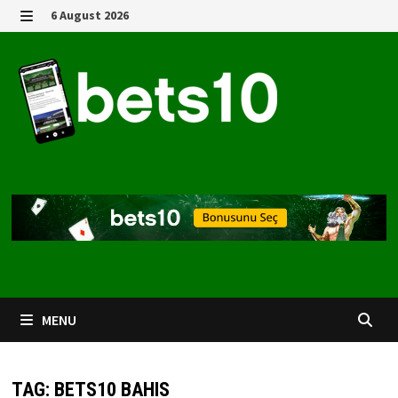
Skip
6 August 2026
to
MENU
content
MENU
TAG:
BETS10 BAHIS