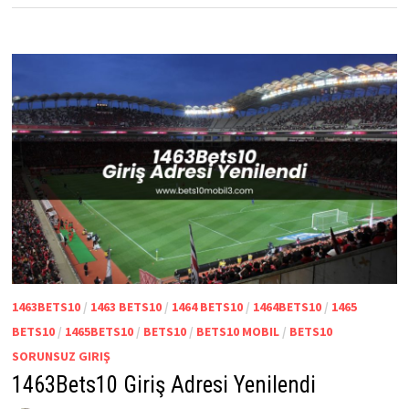
1463BETS10
/
1463 BETS10
/
1464 BETS10
/
1464BETS10
/
1465
BETS10
/
1465BETS10
/
BETS10
/
BETS10 MOBIL
/
BETS10
SORUNSUZ GIRIŞ
1463Bets10 Giriş Adresi Yenilendi