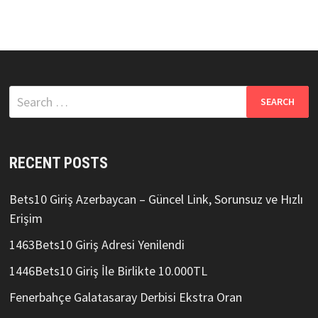
Search
for:
RECENT POSTS
Bets10 Giriş Azerbaycan – Güncel Link, Sorunsuz ve Hızlı
Erişim
1463Bets10 Giriş Adresi Yenilendi
1446Bets10 Giriş İle Birlikte 10.000TL
Fenerbahçe Galatasaray Derbisi Ekstra Oran