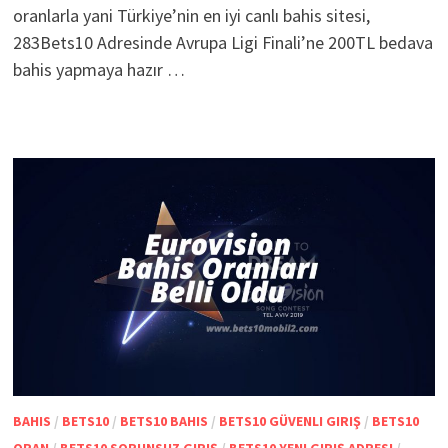
oranlarla yani Türkiye’nin en iyi canlı bahis sitesi,
283Bets10 Adresinde Avrupa Ligi Finali’ne 200TL bedava
bahis yapmaya hazır …
BAHIS
/
BETS10
/
BETS10 BAHIS
/
BETS10 GÜVENLI GIRIŞ
/
BETS10
ORAN
/
BETS10 SORUNSUZ GIRIŞ
/
BETS10 YENI GIRIŞ ADRESI
/