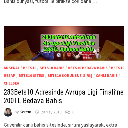
Bahis dünyası, futbol ile birlikte çok daha …
ARSENAL
/
BETS10
/
BETS10 BAHIS
/
BETS10 BEDAVA BAHIS
/
BETS10
HESAP
/
BETS10 SITESI
/
BETS10 SORUNSUZ GIRIŞ
/
CANLI BAHIS
/
CHELSEA
283Bets10 Adresinde Avrupa Ligi Finali’ne
200TL Bedava Bahis
by
Kerem
28 May 2019
0
Güvenilir canlı bahis sitesinde, sırtını yaslayarak, extra