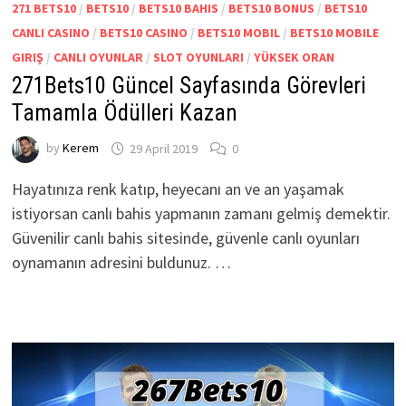
271 BETS10
/
BETS10
/
BETS10 BAHIS
/
BETS10 BONUS
/
BETS10
CANLI CASINO
/
BETS10 CASINO
/
BETS10 MOBIL
/
BETS10 MOBILE
GIRIŞ
/
CANLI OYUNLAR
/
SLOT OYUNLARI
/
YÜKSEK ORAN
271Bets10 Güncel Sayfasında Görevleri
Tamamla Ödülleri Kazan
by
Kerem
29 April 2019
0
Hayatınıza renk katıp, heyecanı an ve an yaşamak
istiyorsan canlı bahis yapmanın zamanı gelmiş demektir.
Güvenilir canlı bahis sitesinde, güvenle canlı oyunları
oynamanın adresini buldunuz. …