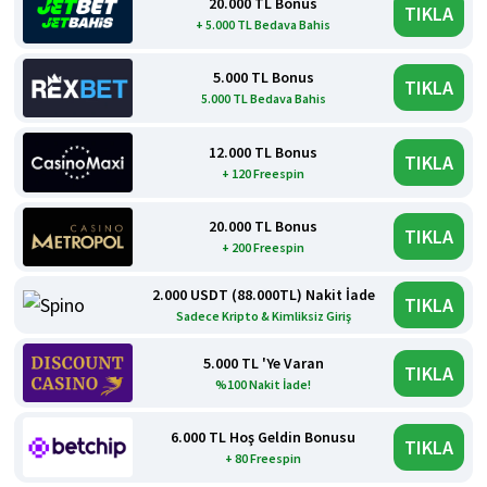
20.000 TL Bonus
TIKLA
+ 5.000 TL Bedava Bahis
5.000 TL Bonus
TIKLA
5.000 TL Bedava Bahis
12.000 TL Bonus
TIKLA
+ 120 Freespin
20.000 TL Bonus
TIKLA
+ 200 Freespin
2.000 USDT (88.000TL) Nakit İade
TIKLA
Sadece Kripto & Kimliksiz Giriş
5.000 TL 'Ye Varan
TIKLA
%100 Nakit İade!
6.000 TL Hoş Geldin Bonusu
TIKLA
+ 80 Freespin