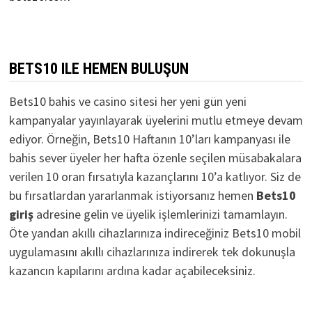
BETS10 ILE HEMEN BULUŞUN
Bets10 bahis ve casino sitesi her yeni gün yeni
kampanyalar yayınlayarak üyelerini mutlu etmeye devam
ediyor. Örneğin, Bets10 Haftanın 10’ları kampanyası ile
bahis sever üyeler her hafta özenle seçilen müsabakalara
verilen 10 oran fırsatıyla kazançlarını 10’a katlıyor. Siz de
bu fırsatlardan yararlanmak istiyorsanız hemen
Bets10
giriş
adresine gelin ve üyelik işlemlerinizi tamamlayın.
Öte yandan akıllı cihazlarınıza indireceğiniz Bets10 mobil
uygulamasını akıllı cihazlarınıza indirerek tek dokunuşla
kazancın kapılarını ardına kadar açabileceksiniz.