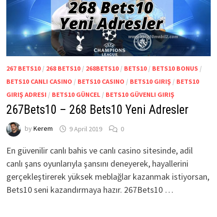
267 BETS10
/
268 BETS10
/
268BETS10
/
BETS10
/
BETS10 BONUS
/
BETS10 CANLI CASINO
/
BETS10 CASINO
/
BETS10 GIRIŞ
/
BETS10
GIRIŞ ADRESI
/
BETS10 GÜNCEL
/
BETS10 GÜVENLI GIRIŞ
267Bets10 – 268 Bets10 Yeni Adresler
by
Kerem
9 April 2019
0
En güvenilir canlı bahis ve canlı casino sitesinde, adil
canlı şans oyunlarıyla şansını deneyerek, hayallerini
gerçekleştirerek yüksek meblağlar kazanmak istiyorsan,
Bets10 seni kazandırmaya hazır. 267Bets10 …