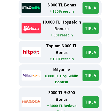
5.000 TL Bonus
TIKLA
+ 150 Freespin
10.000 TL Hoşgeldin
TIKLA
Bonusu
+ 50 Freespin
Toplam 6.000 TL
TIKLA
Bonus
+ 100 Freespin
Milyar ile
TIKLA
8.000 TL Hoş Geldin
Bonusu
3000 TL %300
Bonus
TIKLA
+ 3000 TL Bedava