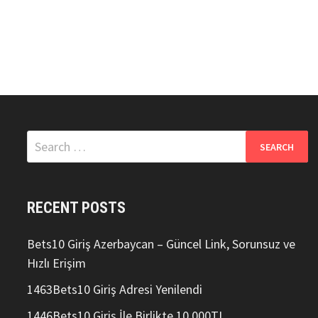
Search
for:
RECENT POSTS
Bets10 Giriş Azerbaycan – Güncel Link, Sorunsuz ve
Hızlı Erişim
1463Bets10 Giriş Adresi Yenilendi
1446Bets10 Giriş İle Birlikte 10.000TL