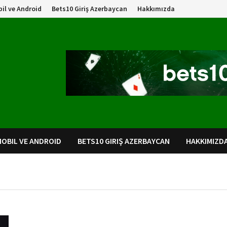
il ve Android
Bets10 Giriş Azerbaycan
Hakkımızda
MOBIL VE ANDROID
BETS10 GIRIŞ AZERBAYCAN
HAKKIMIZD