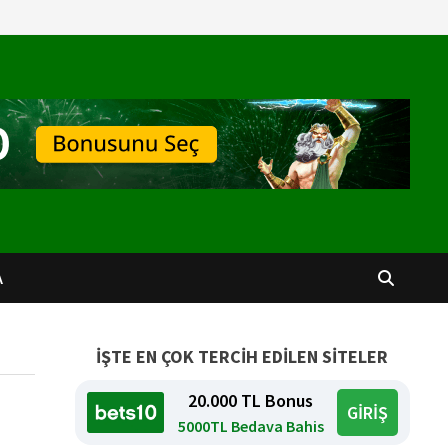
A
İŞTE EN ÇOK TERCİH EDİLEN SİTELER
20.000 TL Bonus
GİRİŞ
5000TL Bedava Bahis