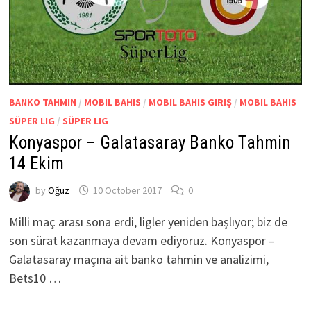
BANKO TAHMIN
/
MOBIL BAHIS
/
MOBIL BAHIS GIRIŞ
/
MOBIL BAHIS
SÜPER LIG
/
SÜPER LIG
Konyaspor – Galatasaray Banko Tahmin
14 Ekim
by
Oğuz
10 October 2017
0
Milli maç arası sona erdi, ligler yeniden başlıyor; biz de
son sürat kazanmaya devam ediyoruz. Konyaspor –
Galatasaray maçına ait banko tahmin ve analizimi,
Bets10 …