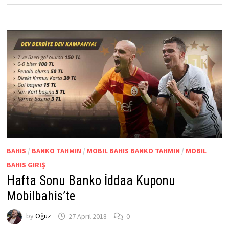
BAHIS
/
BANKO TAHMIN
/
MOBIL BAHIS BANKO TAHMIN
/
MOBIL
BAHIS GIRIŞ
Hafta Sonu Banko İddaa Kuponu
Mobilbahis’te
by
Oğuz
27 April 2018
0