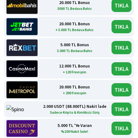
20.000 TL Bonus
TIKLA
3000 TL Bedava Bahis
20.000 TL Bonus
TIKLA
+ 5.000 TL Bedava Bahis
5.000 TL Bonus
TIKLA
5.000 TL Bedava Bahis
12.000 TL Bonus
TIKLA
+ 120 Freespin
20.000 TL Bonus
TIKLA
+ 200 Freespin
2.000 USDT (88.000TL) Nakit İade
TIKLA
Sadece Kripto & Kimliksiz Giriş
5.000 TL 'Ye Varan
TIKLA
%100 Nakit İade!