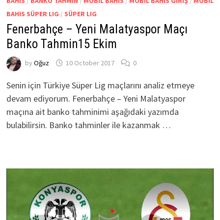
BAHIS
/
BANKO TAHMIN
/
MOBIL BAHIS
/
MOBIL BAHIS GIRIŞ
/
MOBIL
BAHIS SÜPER LIG
/
SÜPER LIG
Fenerbahçe – Yeni Malatyaspor Maçı
Banko Tahmin15 Ekim
by
Oğuz
10 October 2017
0
Senin için Türkiye Süper Lig maçlarını analiz etmeye
devam ediyorum. Fenerbahçe – Yeni Malatyaspor
maçına ait banko tahminimi aşağıdaki yazımda
bulabilirsin. Banko tahminler ile kazanmak …