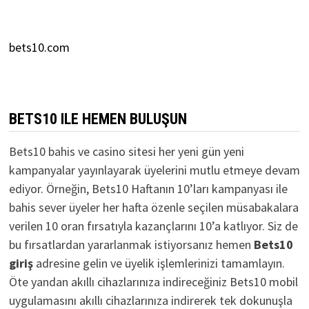
bets10.com
BETS10 ILE HEMEN BULUŞUN
Bets10 bahis ve casino sitesi her yeni gün yeni
kampanyalar yayınlayarak üyelerini mutlu etmeye devam
ediyor. Örneğin, Bets10 Haftanın 10’ları kampanyası ile
bahis sever üyeler her hafta özenle seçilen müsabakalara
verilen 10 oran fırsatıyla kazançlarını 10’a katlıyor. Siz de
bu fırsatlardan yararlanmak istiyorsanız hemen
Bets10
giriş
adresine gelin ve üyelik işlemlerinizi tamamlayın.
Öte yandan akıllı cihazlarınıza indireceğiniz Bets10 mobil
uygulamasını akıllı cihazlarınıza indirerek tek dokunuşla