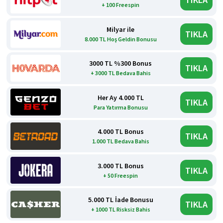
+ 100 Freespin
Milyar ile
TIKLA
8.000 TL Hoş Geldin Bonusu
3000 TL %300 Bonus
TIKLA
+ 3000 TL Bedava Bahis
Her Ay 4.000 TL
TIKLA
Para Yatırma Bonusu
4.000 TL Bonus
TIKLA
1.000 TL Bedava Bahis
3.000 TL Bonus
TIKLA
+ 50 Freespin
5.000 TL İade Bonusu
TIKLA
+ 1000 TL Risksiz Bahis