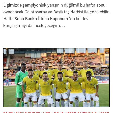
Ligimizde şampiyonluk yarışının düğümü bu hafta sonu
oynanacak Galatasaray ve Beşiktaş derbisi ile çözülebilir.
Hafta Sonu Banko İddaa Kuponum ‘da bu dev
karşılaşmayı da inceleyeceğim. …