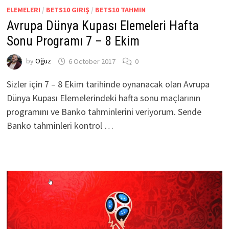
ELEMELERI
/
BETS10 GIRIŞ
/
BETS10 TAHMIN
Avrupa Dünya Kupası Elemeleri Hafta
Sonu Programı 7 – 8 Ekim
by
Oğuz
6 October 2017
0
Sizler için 7 – 8 Ekim tarihinde oynanacak olan Avrupa
Dünya Kupası Elemelerindeki hafta sonu maçlarının
programını ve Banko tahminlerini veriyorum. Sende
Banko tahminleri kontrol …