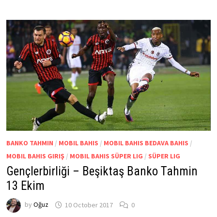
BANKO TAHMIN
/
MOBIL BAHIS
/
MOBIL BAHIS BEDAVA BAHIS
/
MOBIL BAHIS GIRIŞ
/
MOBIL BAHIS SÜPER LIG
/
SÜPER LIG
Gençlerbirliği – Beşiktaş Banko Tahmin
13 Ekim
by
Oğuz
10 October 2017
0