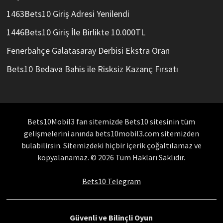
1463Bets10 Giriş Adresi Yenilendi
1446Bets10 Giriş İle Birlikte 10.000TL
Fenerbahçe Galatasaray Derbisi Ekstra Oran
Bets10 Bedava Bahis ile Risksiz Kazanç Fırsatı
Bets10Mobil3 fan sitemizde Bets10 sitesinin tüm
gelişmelerini anında bets10mobil3.com sitemizden
bulabilirsin. Sitemizdeki hiçbir içerik çoğaltılamaz ve
kopyalanamaz. © 2026 Tüm Hakları Saklıdır.
Bets10 Telegram
Güvenli ve Bilinçli Oyun