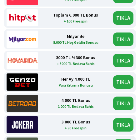
Toplam 6.000 TL Bonus
TIKLA
+ 100 Freespin
Milyar ile
TIKLA
8.000 TL Hoş Geldin Bonusu
3000 TL %300 Bonus
TIKLA
+ 3000 TL Bedava Bahis
Her Ay 4.000 TL
TIKLA
Para Yatırma Bonusu
4.000 TL Bonus
TIKLA
1.000 TL Bedava Bahis
3.000 TL Bonus
TIKLA
+ 50 Freespin