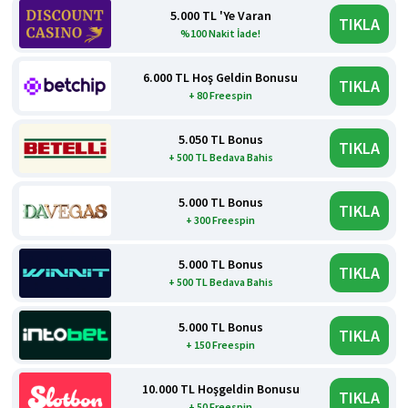
5.000 TL 'Ye Varan
TIKLA
%100 Nakit İade!
6.000 TL Hoş Geldin Bonusu
TIKLA
+ 80 Freespin
5.050 TL Bonus
TIKLA
+ 500 TL Bedava Bahis
5.000 TL Bonus
TIKLA
+ 300 Freespin
5.000 TL Bonus
TIKLA
+ 500 TL Bedava Bahis
5.000 TL Bonus
TIKLA
+ 150 Freespin
10.000 TL Hoşgeldin Bonusu
TIKLA
+ 50 Freespin