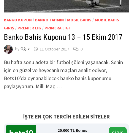
BANKO KUPON
/
BANKO TAHMIN
/
MOBIL BAHIS
/
MOBIL BAHIS
GIRIŞ
/
PREMIER LIG
/
PRIMERA LIGI
Banko Bahis Kuponu 13 – 15 Ekim 2017
by
Oğuz
11 October 2017
0
Bu hafta sonu adeta bir futbol şöleni yaşanacak. Senin
için en güzel ve heyecanlı maçları analiz ediyor,
Bets10’da oynanabilecek banko bahis kuponumu
paylaşıyorum. Milli Maç …
İŞTE EN ÇOK TERCİH EDİLEN SİTELER
20.000 TL Bonus