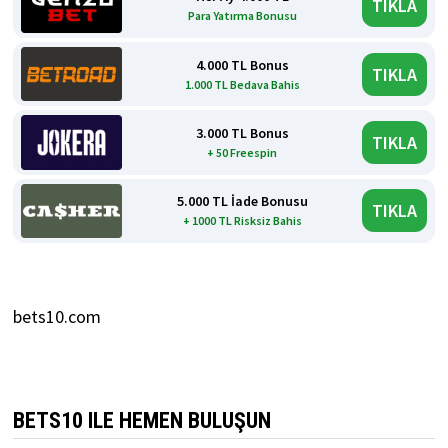
TIKLA
Para Yatırma Bonusu
4.000 TL Bonus
TIKLA
1.000 TL Bedava Bahis
3.000 TL Bonus
TIKLA
+ 50 Freespin
5.000 TL İade Bonusu
TIKLA
+ 1000 TL Risksiz Bahis
bets10.com
BETS10 ILE HEMEN BULUŞUN