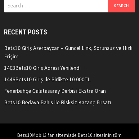
Search
for:
RECENT POSTS
Bets10 Giriş Azerbaycan – Güncel Link, Sorunsuz ve Hızlı
Erişim
1463Bets10 Giriş Adresi Yenilendi
1446Bets10 Giriş İle Birlikte 10.000TL
Fenerbahçe Galatasaray Derbisi Ekstra Oran
Bets10 Bedava Bahis ile Risksiz Kazanç Fırsatı
Bets10Mobil3 fan sitemizde Bets10 sitesinin tüm