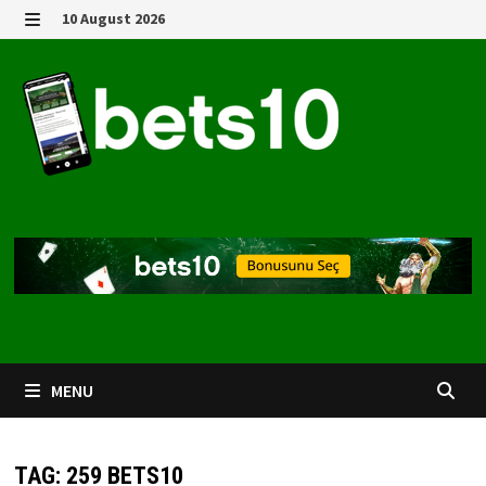
Skip
10 August 2026
to
MENU
content
MENU
TAG:
259 BETS10