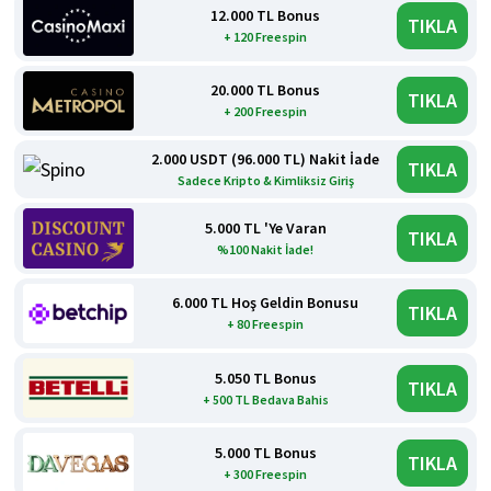
12.000 TL Bonus
TIKLA
+ 120 Freespin
20.000 TL Bonus
TIKLA
+ 200 Freespin
2.000 USDT (96.000 TL) Nakit İade
TIKLA
Sadece Kripto & Kimliksiz Giriş
5.000 TL 'Ye Varan
TIKLA
%100 Nakit İade!
6.000 TL Hoş Geldin Bonusu
TIKLA
+ 80 Freespin
5.050 TL Bonus
TIKLA
+ 500 TL Bedava Bahis
5.000 TL Bonus
TIKLA
+ 300 Freespin