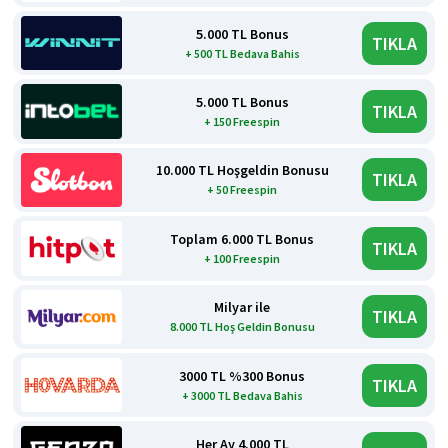
5.000 TL Bonus
TIKLA
+ 500 TL Bedava Bahis
5.000 TL Bonus
TIKLA
+ 150 Freespin
10.000 TL Hoşgeldin Bonusu
TIKLA
+ 50 Freespin
Toplam 6.000 TL Bonus
TIKLA
+ 100 Freespin
Milyar ile
TIKLA
8.000 TL Hoş Geldin Bonusu
3000 TL %300 Bonus
TIKLA
+ 3000 TL Bedava Bahis
Her Ay 4.000 TL