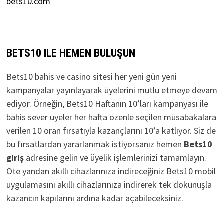
bets10.com
BETS10 ILE HEMEN BULUŞUN
Bets10 bahis ve casino sitesi her yeni gün yeni
kampanyalar yayınlayarak üyelerini mutlu etmeye devam
ediyor. Örneğin, Bets10 Haftanın 10’ları kampanyası ile
bahis sever üyeler her hafta özenle seçilen müsabakalara
verilen 10 oran fırsatıyla kazançlarını 10’a katlıyor. Siz de
bu fırsatlardan yararlanmak istiyorsanız hemen
Bets10
giriş
adresine gelin ve üyelik işlemlerinizi tamamlayın.
Öte yandan akıllı cihazlarınıza indireceğiniz Bets10 mobil
uygulamasını akıllı cihazlarınıza indirerek tek dokunuşla
kazancın kapılarını ardına kadar açabileceksiniz.