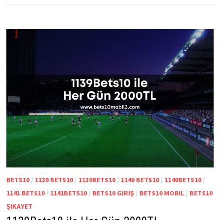
BETS10
/
1139 BETS10
/
1139BETS10
/
1140 BETS10
/
1140BETS10
/
1141 BETS10
/
1141BETS10
/
BETS10 GIRIŞ
/
BETS10 MOBIL
/
BETS10
ŞIKAYET