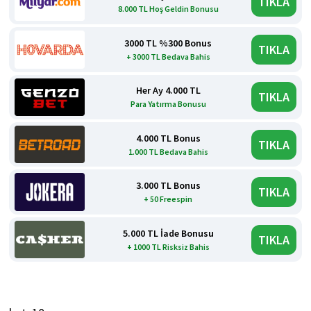
TIKLA
8.000 TL Hoş Geldin Bonusu
3000 TL %300 Bonus
TIKLA
+ 3000 TL Bedava Bahis
Her Ay 4.000 TL
TIKLA
Para Yatırma Bonusu
4.000 TL Bonus
TIKLA
1.000 TL Bedava Bahis
3.000 TL Bonus
TIKLA
+ 50 Freespin
5.000 TL İade Bonusu
TIKLA
+ 1000 TL Risksiz Bahis