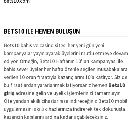
bets10.com
BETS10 ILE HEMEN BULUŞUN
Bets10 bahis ve casino sitesi her yeni gün yeni
kampanyalar yayınlayarak üyelerini mutlu etmeye devam
ediyor. Örneğin, Bets10 Haftanın 10’ları kampanyası ile
bahis sever üyeler her hafta özenle seçilen müsabakalara
verilen 10 oran fırsatıyla kazançlarını 10’a katlıyor. Siz de
bu fırsatlardan yararlanmak istiyorsanız hemen
Bets10
giriş
adresine gelin ve üyelik işlemlerinizi tamamlayın.
Öte yandan akıllı cihazlarınıza indireceğiniz Bets10 mobil
uygulamasını akıllı cihazlarınıza indirerek tek dokunuşla
kazancın kapılarını ardına kadar açabileceksiniz.