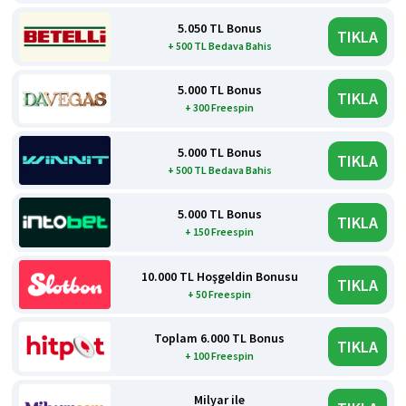
5.050 TL Bonus
TIKLA
+ 500 TL Bedava Bahis
5.000 TL Bonus
TIKLA
+ 300 Freespin
5.000 TL Bonus
TIKLA
+ 500 TL Bedava Bahis
5.000 TL Bonus
TIKLA
+ 150 Freespin
10.000 TL Hoşgeldin Bonusu
TIKLA
+ 50 Freespin
Toplam 6.000 TL Bonus
TIKLA
+ 100 Freespin
Milyar ile