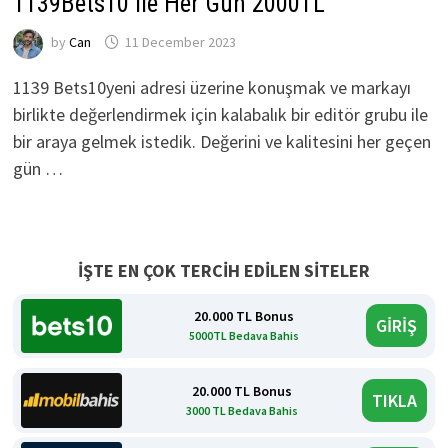
1139Bets10 ile Her Gün 2000TL
by
Can
11 December 2023
1139 Bets10yeni adresi üzerine konuşmak ve markayı
birlikte değerlendirmek için kalabalık bir editör grubu ile
bir araya gelmek istedik. Değerini ve kalitesini her geçen
gün …
İŞTE EN ÇOK TERCİH EDİLEN SİTELER
20.000 TL Bonus
GİRİŞ
5000TL Bedava Bahis
20.000 TL Bonus
TIKLA
3000 TL Bedava Bahis