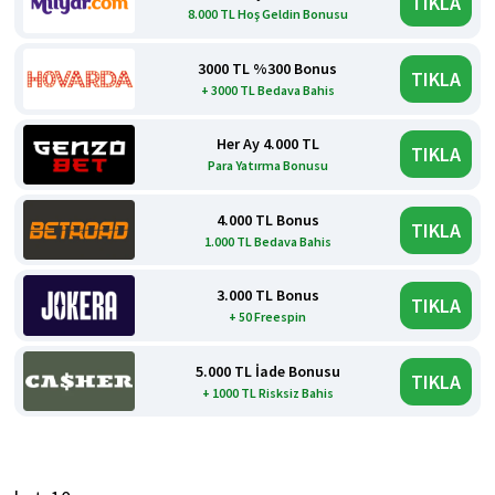
TIKLA
8.000 TL Hoş Geldin Bonusu
3000 TL %300 Bonus
TIKLA
+ 3000 TL Bedava Bahis
Her Ay 4.000 TL
TIKLA
Para Yatırma Bonusu
4.000 TL Bonus
TIKLA
1.000 TL Bedava Bahis
3.000 TL Bonus
TIKLA
+ 50 Freespin
5.000 TL İade Bonusu
TIKLA
+ 1000 TL Risksiz Bahis