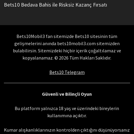
Bets10 Bedava Bahis ile Risksiz Kazanç Fırsatı
Bets10Mobil3 fan sitemizde Bets10 sitesinin tüm
gelişmelerini anında bets10mobil3.com sitemizden
bulabilirsin. Sitemizdeki hiçbir içerik çoğaltılamaz ve
kopyalanamaz. © 2026 Tüm Hakları Saklıdır.
Bets10 Telegram
Güvenli ve Bilinçli Oyun
Bu platform yalnızca 18 yaş ve üzerindeki bireylerin
kullanımına açıktır.
Kumar alışkanlıklarınızın kontrolden çıktığını düşünüyorsanız