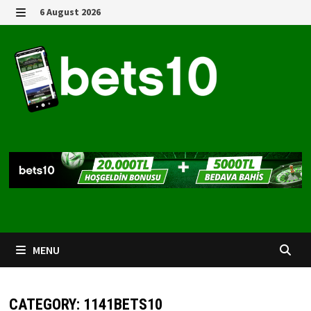
Skip
6 August 2026
to
MENU
content
MENU
CATEGORY:
1141BETS10