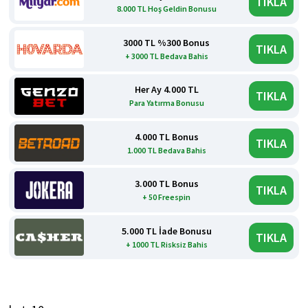
TIKLA
8.000 TL Hoş Geldin Bonusu
3000 TL %300 Bonus
TIKLA
+ 3000 TL Bedava Bahis
Her Ay 4.000 TL
TIKLA
Para Yatırma Bonusu
4.000 TL Bonus
TIKLA
1.000 TL Bedava Bahis
3.000 TL Bonus
TIKLA
+ 50 Freespin
5.000 TL İade Bonusu
TIKLA
+ 1000 TL Risksiz Bahis