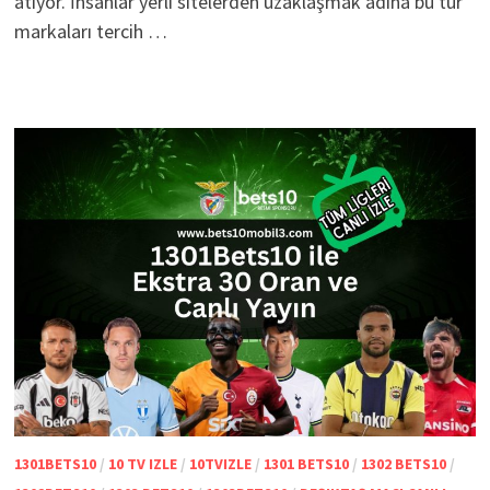
atıyor. İnsanlar yerli sitelerden uzaklaşmak adına bu tür
markaları tercih …
1301BETS10
/
10 TV IZLE
/
10TVIZLE
/
1301 BETS10
/
1302 BETS10
/