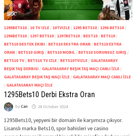
1295BETS10
/
10 TV IZLE
/
10TVIZLE
/
1295 BETS10
/
1296 BETS10
/
1296BETS10
/
1297 BETS10
/
1297BETS10
/
BEST10
/
BETS10
/
BETS10 DESTEK EKIBI
/
BETS10 EKSTRA ORAN
/
BETS10 EXTRA
ORAN
/
BETS10 GIRIŞ
/
BETS10 MOBIL
/
BETS10 SORUNSUZ GIRIŞ
/
BETS10 TV
/
BETS10 TV IZLE
/
BETS10TVIZLE
/
GALATASARAY
BEŞIKTAŞ DERBISI
/
GALATASARAY BEŞIKTAŞ MAÇI CANLI İZLE
/
GALATASARAY BEŞIKTAŞ MAÇI İZLE
/
GALATASARAY MAÇI CANLI İZLE
/
GALATASARAY MAÇI İZLE
1295Bets10 Derbi Ekstra Oran
by
Can
28 October 2024
1295Bets10, yepyeni bir domain ile karşımıza çıkıyor.
Lisanslı marka Bets10, spor bahisleri ve casino