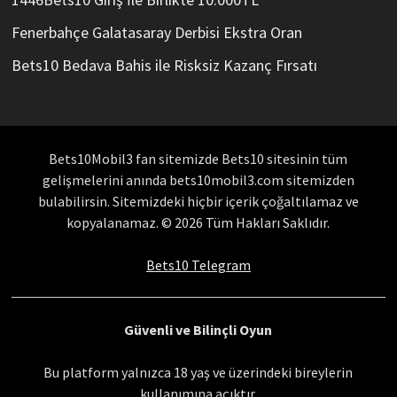
Fenerbahçe Galatasaray Derbisi Ekstra Oran
Bets10 Bedava Bahis ile Risksiz Kazanç Fırsatı
Bets10Mobil3 fan sitemizde Bets10 sitesinin tüm
gelişmelerini anında bets10mobil3.com sitemizden
bulabilirsin. Sitemizdeki hiçbir içerik çoğaltılamaz ve
kopyalanamaz. © 2026 Tüm Hakları Saklıdır.
Bets10 Telegram
Güvenli ve Bilinçli Oyun
Bu platform yalnızca 18 yaş ve üzerindeki bireylerin
kullanımına açıktır.