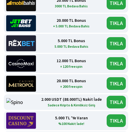
20.000 TL Bonus
TIKLA
3000 TL Bedava Bahis
20.000 TL Bonus
TIKLA
+ 5.000 TL Bedava Bahis
5.000 TL Bonus
TIKLA
5.000 TL Bedava Bahis
12.000 TL Bonus
TIKLA
+ 120 Freespin
20.000 TL Bonus
TIKLA
+ 200 Freespin
2.000 USDT (88.000TL) Nakit İade
TIKLA
Sadece Kripto & Kimliksiz Giriş
5.000 TL 'Ye Varan
TIKLA
%100 Nakit İade!