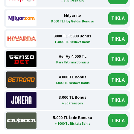
+ 100 Freespin
Milyar ile
TIKLA
8.000 TL Hoş Geldin Bonusu
3000 TL %300 Bonus
TIKLA
+ 3000 TL Bedava Bahis
Her Ay 4.000 TL
TIKLA
Para Yatırma Bonusu
4.000 TL Bonus
TIKLA
1.000 TL Bedava Bahis
3.000 TL Bonus
TIKLA
+ 50 Freespin
5.000 TL İade Bonusu
TIKLA
+ 1000 TL Risksiz Bahis