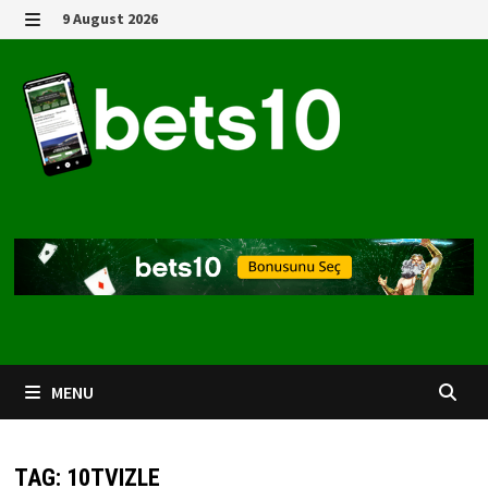
Skip
9 August 2026
to
MENU
content
MENU
TAG:
10TVIZLE