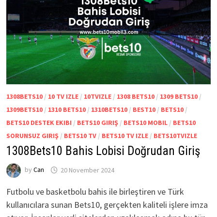
1308BETS10
/
10 TV IZLE
/
10TVIZLE
/
1308 BETS10
/
1309 BETS10
/
1309BETS10
/
1310 BETS10
/
1310BETS10
/
BEST10
/
BETS10
/
BETS10 DESTEK EKIBI
/
BETS10 GIRIŞ
/
BETS10 MOBIL
/
BETS10
SORUNSUZ GIRIŞ
/
BETS10 TV
/
BETS10 TV IZLE
/
BETS10TVIZLE
1308Bets10 Bahis Lobisi Doğrudan Giriş
by
Can
20 November 2024
Futbolu ve basketbolu bahis ile birleştiren ve Türk
kullanıcılara sunan Bets10, gerçekten kaliteli işlere imza