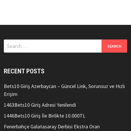
Search
for:
RECENT POSTS
Bets10 Giriş Azerbaycan – Güncel Link, Sorunsuz ve Hızlı
Erişim
1463Bets10 Giriş Adresi Yenilendi
1446Bets10 Giriş İle Birlikte 10.000TL
Fenerbahçe Galatasaray Derbisi Ekstra Oran