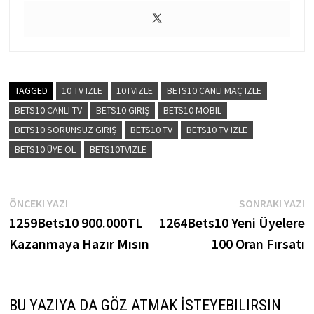
TAGGED
10 TV IZLE
10TVIZLE
BETS10 CANLI MAÇ IZLE
BETS10 CANLI TV
BETS10 GIRIŞ
BETS10 MOBIL
BETS10 SORUNSUZ GIRIŞ
BETS10 TV
BETS10 TV IZLE
BETS10 ÜYE OL
BETS10TVIZLE
Post
Önceki
S
ÖNCEKI YAZI
SONRAKI YAZI
yazı:
ya
1259Bets10 900.000TL
1264Bets10 Yeni Üyelere
navigation
Kazanmaya Hazır Mısın
100 Oran Fırsatı
BU YAZIYA DA GÖZ ATMAK İSTEYEBILIRSIN