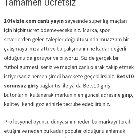
Tamamen Ücretsiz
10tvizle.com canlı yayın
sayesinde süper lig maçları
için hiçbir ücret ödemeyeceksiniz. Marka, spor
severlerden gelen talepler doğrultusunda muazzam bir
çalışmaya imza attı ve bu çalışmanın ne kadar değerli
olduğunu da görüyor ve biliyoruz. Siz de gerçek bir
futbol gurmesi iseniz ve maçları canlı olarak takip etmek
istiyorsanız hemen şimdi harekete geçebilirsiniz.
Bets10
sorunsuz giriş
bağlantısı ile ya da Bets10 giriş
butonlarını kullanarak markanın en güncel adresine girip,
kaliteyi kendi gözlerinizle tecrübe edebilirsiniz.
Profesyonel oyuncu dünyasının neden bu markayı tercih
ettiğini ve neden bu kadar popüler olduğunu anlamak