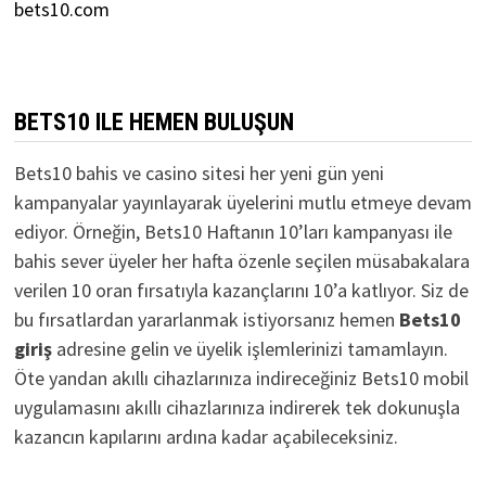
bets10.com
BETS10 ILE HEMEN BULUŞUN
Bets10 bahis ve casino sitesi her yeni gün yeni
kampanyalar yayınlayarak üyelerini mutlu etmeye devam
ediyor. Örneğin, Bets10 Haftanın 10’ları kampanyası ile
bahis sever üyeler her hafta özenle seçilen müsabakalara
verilen 10 oran fırsatıyla kazançlarını 10’a katlıyor. Siz de
bu fırsatlardan yararlanmak istiyorsanız hemen
Bets10
giriş
adresine gelin ve üyelik işlemlerinizi tamamlayın.
Öte yandan akıllı cihazlarınıza indireceğiniz Bets10 mobil
uygulamasını akıllı cihazlarınıza indirerek tek dokunuşla
kazancın kapılarını ardına kadar açabileceksiniz.