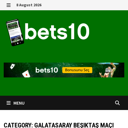
Skip
8 August 2026
to
MENU
content
MENU
CATEGORY:
GALATASARAY BEŞIKTAŞ MAÇI