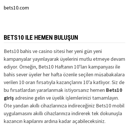
bets10.com
BETS10 ILE HEMEN BULUŞUN
Bets10 bahis ve casino sitesi her yeni gün yeni
kampanyalar yayınlayarak üyelerini mutlu etmeye devam
ediyor. Örneğin, Bets10 Haftanın 10’ları kampanyası ile
bahis sever üyeler her hafta özenle seçilen müsabakalara
verilen 10 oran fırsatıyla kazançlarını 10’a katlıyor. Siz de
bu fırsatlardan yararlanmak istiyorsanız hemen
Bets10
giriş
adresine gelin ve üyelik işlemlerinizi tamamlayın.
Öte yandan akıllı cihazlarınıza indireceğiniz Bets10 mobil
uygulamasını akıllı cihazlarınıza indirerek tek dokunuşla
kazancın kapılarını ardına kadar açabileceksiniz.