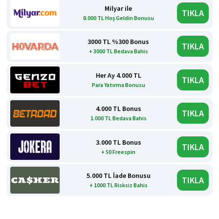
Milyar ile
TIKLA
8.000 TL Hoş Geldin Bonusu
3000 TL %300 Bonus
TIKLA
+ 3000 TL Bedava Bahis
Her Ay 4.000 TL
TIKLA
Para Yatırma Bonusu
4.000 TL Bonus
TIKLA
1.000 TL Bedava Bahis
3.000 TL Bonus
TIKLA
+ 50 Freespin
5.000 TL İade Bonusu
TIKLA
+ 1000 TL Risksiz Bahis