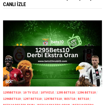
CANLI İZLE
1295BETS10
/
10 TV IZLE
/
10TVIZLE
/
1295 BETS10
/
1296 BETS10
/
1296BETS10
/
1297 BETS10
/
1297BETS10
/
BEST10
/
BETS10
/
BETS10 DESTEK EKIBI
/
BETS10 EKSTRA ORAN
/
BETS10 EXTRA