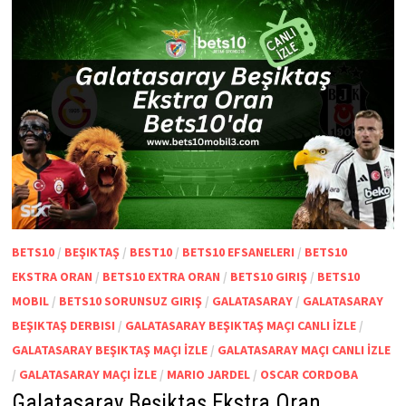
BETS10
/
BEŞIKTAŞ
/
BEST10
/
BETS10 EFSANELERI
/
BETS10
EKSTRA ORAN
/
BETS10 EXTRA ORAN
/
BETS10 GIRIŞ
/
BETS10
MOBIL
/
BETS10 SORUNSUZ GIRIŞ
/
GALATASARAY
/
GALATASARAY
BEŞIKTAŞ DERBISI
/
GALATASARAY BEŞIKTAŞ MAÇI CANLI İZLE
/
GALATASARAY BEŞIKTAŞ MAÇI İZLE
/
GALATASARAY MAÇI CANLI İZLE
/
GALATASARAY MAÇI İZLE
/
MARIO JARDEL
/
OSCAR CORDOBA
Galatasaray Beşiktaş Ekstra Oran