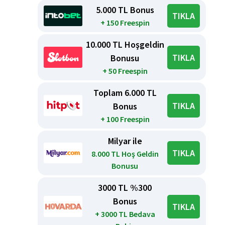
5.000 TL Bonus
TIKLA
+ 150 Freespin
10.000 TL Hoşgeldin
TIKLA
Bonusu
+ 50 Freespin
Toplam 6.000 TL
TIKLA
Bonus
+ 100 Freespin
Milyar ile
TIKLA
8.000 TL Hoş Geldin
Bonusu
3000 TL %300
Bonus
TIKLA
+ 3000 TL Bedava