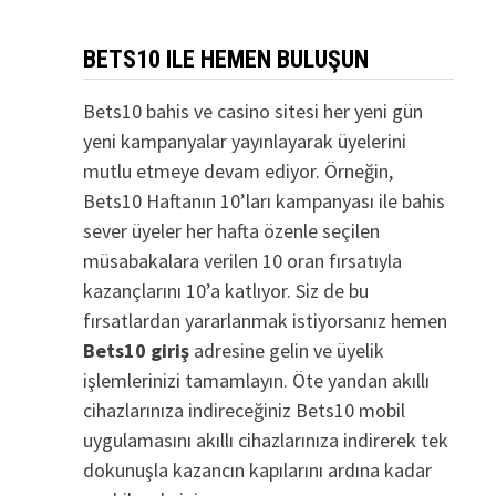
BETS10 ILE HEMEN BULUŞUN
Bets10 bahis ve casino sitesi her yeni gün
yeni kampanyalar yayınlayarak üyelerini
mutlu etmeye devam ediyor. Örneğin,
Bets10 Haftanın 10’ları kampanyası ile bahis
sever üyeler her hafta özenle seçilen
müsabakalara verilen 10 oran fırsatıyla
kazançlarını 10’a katlıyor. Siz de bu
fırsatlardan yararlanmak istiyorsanız hemen
Bets10 giriş
adresine gelin ve üyelik
işlemlerinizi tamamlayın. Öte yandan akıllı
cihazlarınıza indireceğiniz Bets10 mobil
uygulamasını akıllı cihazlarınıza indirerek tek
dokunuşla kazancın kapılarını ardına kadar