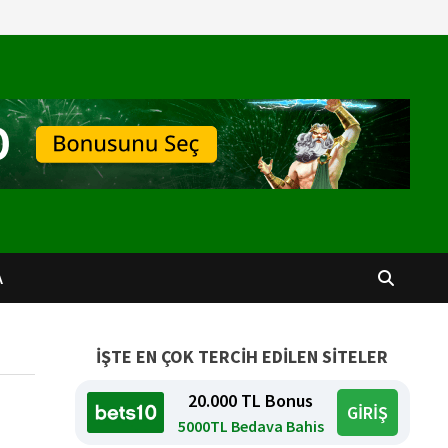
A
İŞTE EN ÇOK TERCİH EDİLEN SİTELER
20.000 TL Bonus
GİRİŞ
5000TL Bedava Bahis