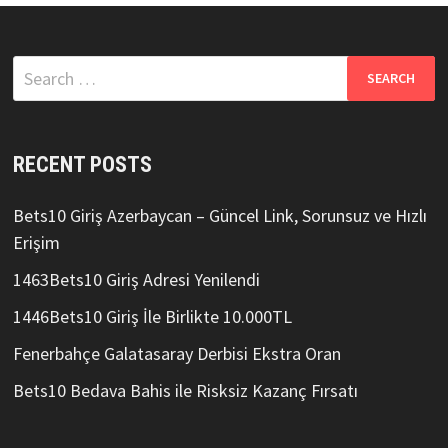
Search
for:
RECENT POSTS
Bets10 Giriş Azerbaycan – Güncel Link, Sorunsuz ve Hızlı
Erişim
1463Bets10 Giriş Adresi Yenilendi
1446Bets10 Giriş İle Birlikte 10.000TL
Fenerbahçe Galatasaray Derbisi Ekstra Oran
Bets10 Bedava Bahis ile Risksiz Kazanç Fırsatı