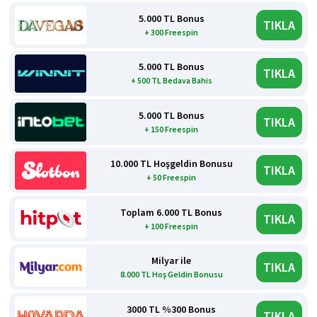
5.000 TL Bonus
TIKLA
+ 300 Freespin
5.000 TL Bonus
TIKLA
+ 500 TL Bedava Bahis
5.000 TL Bonus
TIKLA
+ 150 Freespin
10.000 TL Hoşgeldin Bonusu
TIKLA
+ 50 Freespin
Toplam 6.000 TL Bonus
TIKLA
+ 100 Freespin
Milyar ile
TIKLA
8.000 TL Hoş Geldin Bonusu
3000 TL %300 Bonus
TIKLA