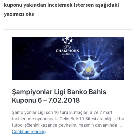
kuponu yakından incelemek istersen aşağıdaki
yazımızı oku