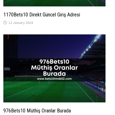
1170Bets10 Direkt Güncel Giriş Adresi
12 January 2024
976Bets10 Müthiş Oranlar Burada