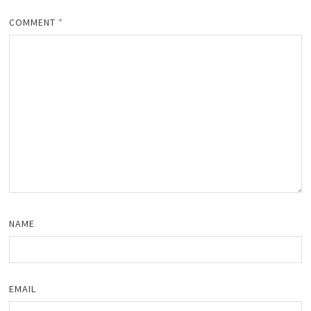
COMMENT
*
NAME
EMAIL