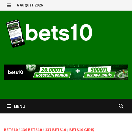
Skip
6 August 2026
to
MENU
content
MENU
BETS10
/
136 BETS10
/
137 BETS10
/
BETS10 GIRIŞ