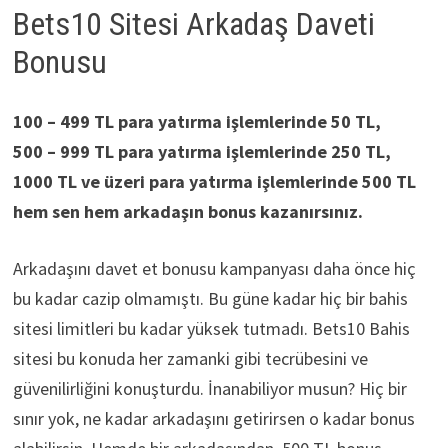
Bets10 Sitesi Arkadaş Daveti
Bonusu
100 – 499 TL para yatırma işlemlerinde 50 TL,
500 – 999 TL para yatırma işlemlerinde 250 TL,
1000 TL ve üzeri para yatırma işlemlerinde 500 TL
hem sen hem arkadaşın bonus kazanırsınız.
Arkadaşını davet et bonusu kampanyası daha önce hiç
bu kadar cazip olmamıştı. Bu güne kadar hiç bir bahis
sitesi limitleri bu kadar yüksek tutmadı. Bets10 Bahis
sitesi bu konuda her zamanki gibi tecrübesini ve
güvenilirliğini konuşturdu. İnanabiliyor musun? Hiç bir
sınır yok, ne kadar arkadaşını getirirsen o kadar bonus