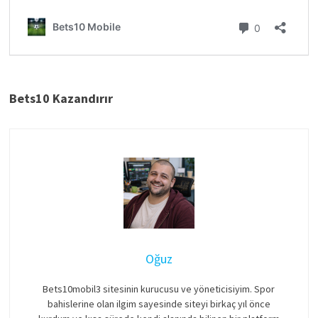
Bets10 Kazandırır
Oğuz
Bets10mobil3 sitesinin kurucusu ve yöneticisiyim. Spor
bahislerine olan ilgim sayesinde siteyi birkaç yıl önce