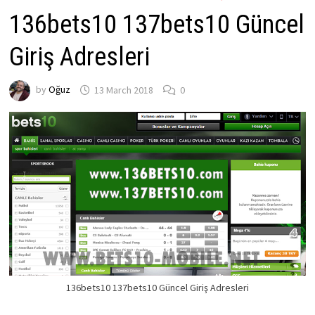
136bets10 137bets10 Güncel
Giriş Adresleri
by
Oğuz
13 March 2018
0
136bets10 137bets10 Güncel Giriş Adresleri