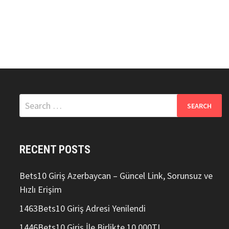
Search
for:
RECENT POSTS
Bets10 Giriş Azerbaycan – Güncel Link, Sorunsuz ve
Hızlı Erişim
1463Bets10 Giriş Adresi Yenilendi
1446Bets10 Giriş İle Birlikte 10.000TL