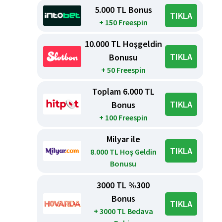
5.000 TL Bonus
TIKLA
+ 150 Freespin
10.000 TL Hoşgeldin
TIKLA
Bonusu
+ 50 Freespin
Toplam 6.000 TL
TIKLA
Bonus
+ 100 Freespin
Milyar ile
TIKLA
8.000 TL Hoş Geldin
Bonusu
3000 TL %300
Bonus
TIKLA
+ 3000 TL Bedava