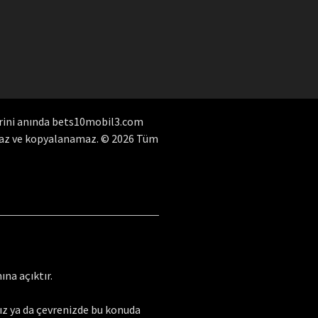
erini anında bets10mobil3.com
lamaz ve kopyalanamaz. © 2026 Tüm
ına açıktır.
ız ya da çevrenizde bu konuda