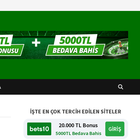
A
İŞTE EN ÇOK TERCİH EDİLEN SİTELER
20.000 TL Bonus
GİRİŞ
5000TL Bedava Bahis