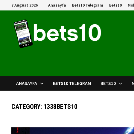
Skip
7 August 2026
Anasayfa
Bets10 Telegram
Bets10
Mob
to
content
ANASAYFA
BETS10 TELEGRAM
BETS10
CATEGORY:
1338BETS10