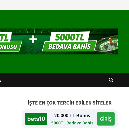
A
İŞTE EN ÇOK TERCİH EDİLEN SİTELER
20.000 TL Bonus
GİRİŞ
5000TL Bedava Bahis