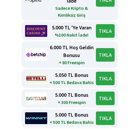
İade
Sadece Kripto &
Kimliksiz Giriş
5.000 TL 'Ye Varan
TIKLA
%100 Nakit İade!
6.000 TL Hoş Geldin
TIKLA
Bonusu
+ 80 Freespin
5.050 TL Bonus
TIKLA
+ 500 TL Bedava Bahis
5.000 TL Bonus
TIKLA
+ 300 Freespin
5.000 TL Bonus
TIKLA
+ 500 TL Bedava Bahis