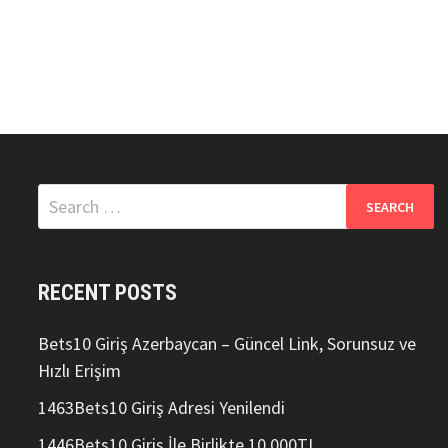
Search
for:
RECENT POSTS
Bets10 Giriş Azerbaycan – Güncel Link, Sorunsuz ve
Hızlı Erişim
1463Bets10 Giriş Adresi Yenilendi
1446Bets10 Giriş İle Birlikte 10.000TL