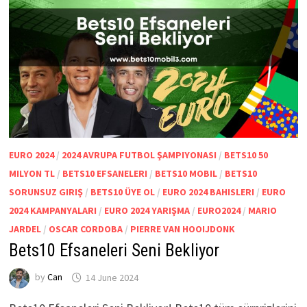
EURO 2024
/
2024 AVRUPA FUTBOL ŞAMPIYONASI
/
BETS10 50
MILYON TL
/
BETS10 EFSANELERI
/
BETS10 MOBIL
/
BETS10
SORUNSUZ GIRIŞ
/
BETS10 ÜYE OL
/
EURO 2024 BAHISLERI
/
EURO
2024 KAMPANYALARI
/
EURO 2024 YARIŞMA
/
EURO2024
/
MARIO
JARDEL
/
OSCAR CORDOBA
/
PIERRE VAN HOOIJDONK
Bets10 Efsaneleri Seni Bekliyor
by
Can
14 June 2024