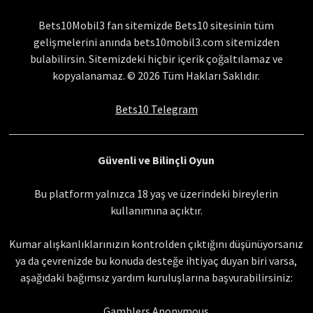
Bets10Mobil3 fan sitemizde Bets10 sitesinin tüm
gelişmelerini anında bets10mobil3.com sitemizden
bulabilirsin. Sitemizdeki hiçbir içerik çoğaltılamaz ve
kopyalanamaz. © 2026 Tüm Hakları Saklıdır.
Bets10 Telegram
Güvenli ve Bilinçli Oyun
Bu platform yalnızca 18 yaş ve üzerindeki bireylerin
kullanımına açıktır.
Kumar alışkanlıklarınızın kontrolden çıktığını düşünüyorsanız
ya da çevrenizde bu konuda desteğe ihtiyaç duyan biri varsa,
aşağıdaki bağımsız yardım kuruluşlarına başvurabilirsiniz:
Gamblers Anonymous