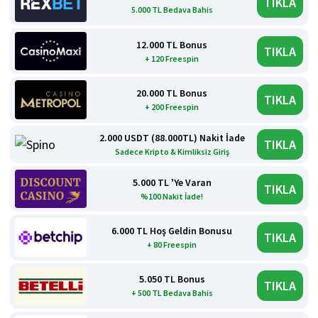
TIKLA
5.000 TL Bedava Bahis
12.000 TL Bonus
TIKLA
+ 120 Freespin
20.000 TL Bonus
TIKLA
+ 200 Freespin
2.000 USDT (88.000TL) Nakit İade
TIKLA
Sadece Kripto & Kimliksiz Giriş
5.000 TL 'Ye Varan
TIKLA
%100 Nakit İade!
6.000 TL Hoş Geldin Bonusu
TIKLA
+ 80 Freespin
5.050 TL Bonus
TIKLA
+ 500 TL Bedava Bahis