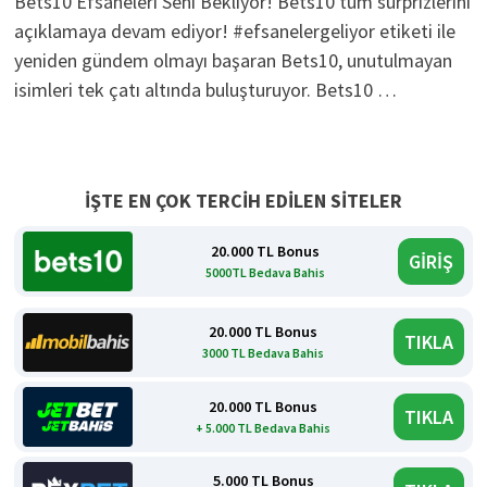
Bets10 Efsaneleri Seni Bekliyor! Bets10 tüm sürprizlerini
açıklamaya devam ediyor! #efsanelergeliyor etiketi ile
yeniden gündem olmayı başaran Bets10, unutulmayan
isimleri tek çatı altında buluşturuyor. Bets10 …
İŞTE EN ÇOK TERCİH EDİLEN SİTELER
20.000 TL Bonus
GİRİŞ
5000TL Bedava Bahis
20.000 TL Bonus
TIKLA
3000 TL Bedava Bahis
20.000 TL Bonus
TIKLA
+ 5.000 TL Bedava Bahis
5.000 TL Bonus