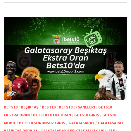
BETS10
/
BEŞIKTAŞ
/
BEST10
/
BETS10 EFSANELERI
/
BETS10
EKSTRA ORAN
/
BETS10 EXTRA ORAN
/
BETS10 GIRIŞ
/
BETS10
MOBIL
/
BETS10 SORUNSUZ GIRIŞ
/
GALATASARAY
/
GALATASARAY
BEŞIKTAŞ DERBISI
/
GALATASARAY BEŞIKTAŞ MAÇI CANLI İZLE
/