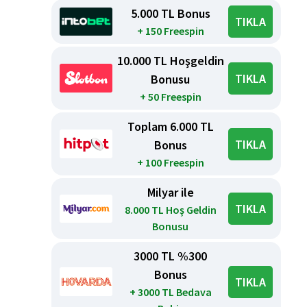
5.000 TL Bonus
TIKLA
+ 150 Freespin
10.000 TL Hoşgeldin
TIKLA
Bonusu
+ 50 Freespin
Toplam 6.000 TL
TIKLA
Bonus
+ 100 Freespin
Milyar ile
TIKLA
8.000 TL Hoş Geldin
Bonusu
3000 TL %300
Bonus
TIKLA
+ 3000 TL Bedava