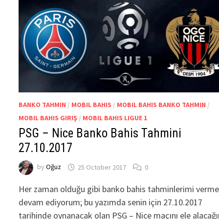
BANKO TAHMIN
/
MOBIL BAHIS
/
MOBIL BAHIS BANKO TAHMIN
/
MOBIL BAHIS GIRIŞ
/
MOBIL BAHIS LIGUE 1
PSG – Nice Banko Bahis Tahmini
27.10.2017
by
Oğuz
25 October 2017
0
Her zaman olduğu gibi banko bahis tahminlerimi verm
devam ediyorum; bu yazımda senin için 27.10.2017
tarihinde oynanacak olan PSG – Nice maçını ele alacağ