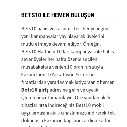
BETS10 ILE HEMEN BULUŞUN
Bets10 bahis ve casino sitesi her yeni gün
yeni kampanyalar yayınlayarak üyelerini
mutlu etmeye devam ediyor. Örneğin,
Bets10 Haftanın 10’ları kampanyası ile bahis
sever üyeler her hafta özenle seçilen
müsabakalara verilen 10 oran fırsatıyla
kazançlarını 10’a katlıyor. Siz de bu
fırsatlardan yararlanmak istiyorsanız hemen
Bets10 giriş
adresine gelin ve üyelik
işlemlerinizi tamamlayın. Öte yandan akıllı
cihazlarınıza indireceğiniz Bets10 mobil
uygulamasını akıllı cihazlarınıza indirerek tek
dokunuşla kazancın kapılarını ardına kadar