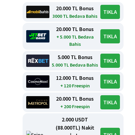
20.000 TL Bonus
TIKLA
3000 TL Bedava Bahis
20.000 TL Bonus
TIKLA
+ 5.000 TL Bedava
Bahis
5.000 TL Bonus
TIKLA
5.000 TL Bedava Bahis
12.000 TL Bonus
TIKLA
+ 120 Freespin
20.000 TL Bonus
TIKLA
+ 200 Freespin
2.000 USDT
(88.000TL) Nakit
TIKLA