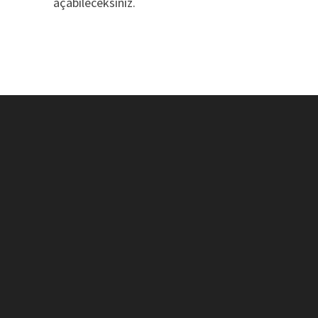
açabileceksiniz.