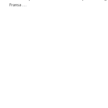
Fransa …