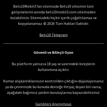
Bets10Mobil3 fan sitemizde Bets10 sitesinin tüm
gelişmelerini anında bets10mobil3.com sitemizden
bulabilirsin. Sitemizdeki hiçbir içerik çoğaltılamaz ve
kopyalanamaz. © 2026 Tüm Hakları Saklıdır.
Bets10 Telegram
Güvenli ve Bilinçli Oyun
Bu platform yalnızca 18 yaş ve üzerindeki bireylerin
kullanımına açıktır.
Kumar alışkanlıklarınızın kontrolden çıktığını düşünüyorsanız
ya da çevrenizde bu konuda desteğe ihtiyaç duyan biri varsa,
aşağıdaki bağımsız yardım kuruluşlarına başvurabilirsiniz:
Gamblers Anonymous