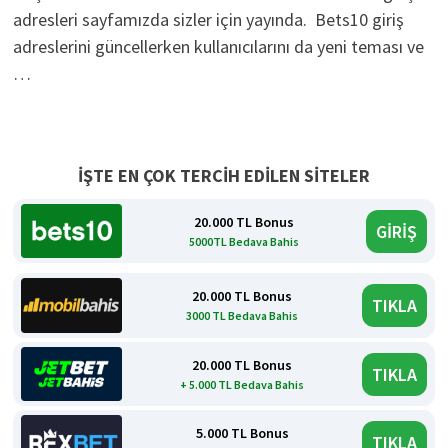
adresleri sayfamızda sizler için yayında. Bets10 giriş
adreslerini güncellerken kullanıcılarını da yeni teması ve
…
İŞTE EN ÇOK TERCİH EDİLEN SİTELER
20.000 TL Bonus
GİRİŞ
5000TL Bedava Bahis
20.000 TL Bonus
TIKLA
3000 TL Bedava Bahis
20.000 TL Bonus
TIKLA
+ 5.000 TL Bedava Bahis
5.000 TL Bonus
TIKLA