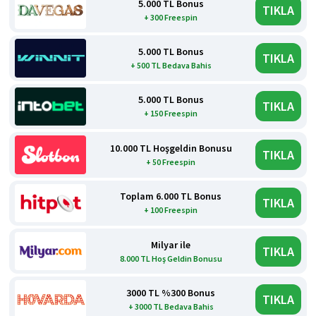
5.000 TL Bonus
TIKLA
+ 300 Freespin
5.000 TL Bonus
TIKLA
+ 500 TL Bedava Bahis
5.000 TL Bonus
TIKLA
+ 150 Freespin
10.000 TL Hoşgeldin Bonusu
TIKLA
+ 50 Freespin
Toplam 6.000 TL Bonus
TIKLA
+ 100 Freespin
Milyar ile
TIKLA
8.000 TL Hoş Geldin Bonusu
3000 TL %300 Bonus
TIKLA
+ 3000 TL Bedava Bahis