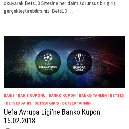
okuyarak Bets10 Sitesine her daim sorunsuz bir giriş
gerçekleştirebilirsiniz. Bets10 …
BAHIS
/
BAHIS KUPONU
/
BANKO KUPON
/
BANKO TAHMIN
/
BETS10
/
BETS10 BAHIS
/
BETS10 GIRIŞ
/
BETS10 TAHMIN
Uefa Avrupa Ligi’ne Banko Kupon
15.02.2018