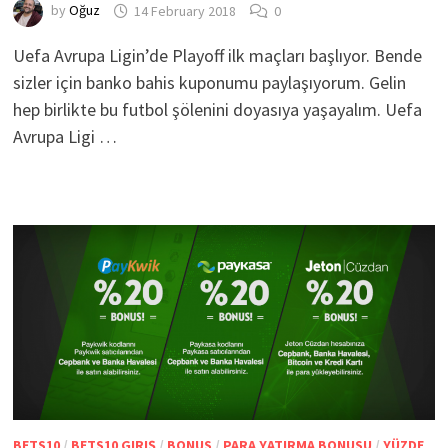
by
Oğuz
14 February 2018
0
Uefa Avrupa Ligin’de Playoff ilk maçları başlıyor. Bende
sizler için banko bahis kuponumu paylaşıyorum. Gelin
hep birlikte bu futbol şölenini doyasıya yaşayalım. Uefa
Avrupa Ligi …
BETS10
/
BETS10 GIRIŞ
/
BONUS
/
PARA YATIRMA BONUSU
/
YÜZDE