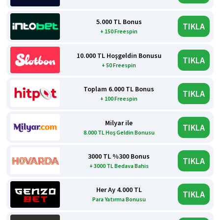
5.000 TL Bonus
TIKLA
+ 150 Freespin
10.000 TL Hoşgeldin Bonusu
TIKLA
+ 50 Freespin
Toplam 6.000 TL Bonus
TIKLA
+ 100 Freespin
Milyar ile
TIKLA
8.000 TL Hoş Geldin Bonusu
3000 TL %300 Bonus
TIKLA
+ 3000 TL Bedava Bahis
Her Ay 4.000 TL
TIKLA
Para Yatırma Bonusu