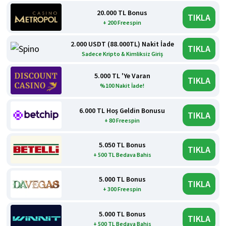
20.000 TL Bonus
TIKLA
+ 200 Freespin
2.000 USDT (88.000TL) Nakit İade
TIKLA
Sadece Kripto & Kimliksiz Giriş
5.000 TL 'Ye Varan
TIKLA
%100 Nakit İade!
6.000 TL Hoş Geldin Bonusu
TIKLA
+ 80 Freespin
5.050 TL Bonus
TIKLA
+ 500 TL Bedava Bahis
5.000 TL Bonus
TIKLA
+ 300 Freespin
5.000 TL Bonus
TIKLA
+ 500 TL Bedava Bahis