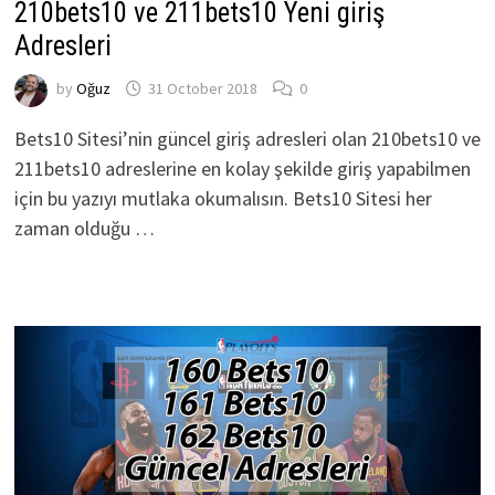
210bets10 ve 211bets10 Yeni giriş
Adresleri
by
Oğuz
31 October 2018
0
Bets10 Sitesi’nin güncel giriş adresleri olan 210bets10 ve
211bets10 adreslerine en kolay şekilde giriş yapabilmen
için bu yazıyı mutlaka okumalısın. Bets10 Sitesi her
zaman olduğu …