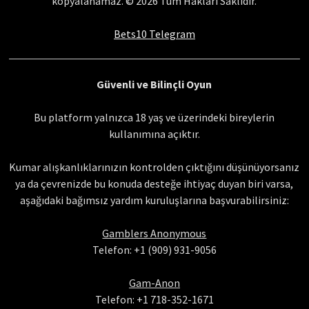
kopyalanamaz. © 2026 Tüm Hakları Saklıdır.
Bets10 Telegram
Güvenli ve Bilinçli Oyun
Bu platform yalnızca 18 yaş ve üzerindeki bireylerin
kullanımına açıktır.
Kumar alışkanlıklarınızın kontrolden çıktığını düşünüyorsanız
ya da çevrenizde bu konuda desteğe ihtiyaç duyan biri varsa,
aşağıdaki bağımsız yardım kuruluşlarına başvurabilirsiniz:
Gamblers Anonymous
Telefon: +1 (909) 931-9056
Gam-Anon
Telefon: +1 718-352-1671