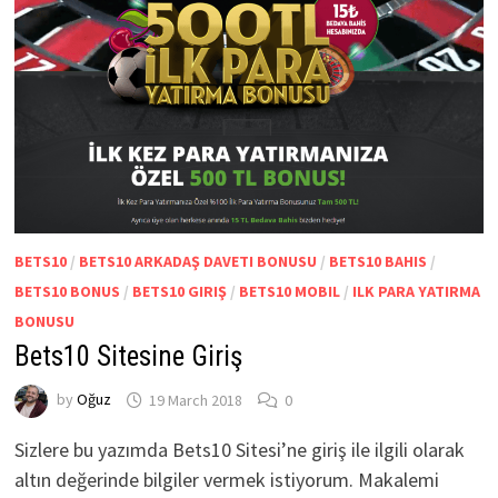
BETS10
/
BETS10 ARKADAŞ DAVETI BONUSU
/
BETS10 BAHIS
/
BETS10 BONUS
/
BETS10 GIRIŞ
/
BETS10 MOBIL
/
ILK PARA YATIRMA
BONUSU
Bets10 Sitesine Giriş
by
Oğuz
19 March 2018
0
Sizlere bu yazımda Bets10 Sitesi’ne giriş ile ilgili olarak
altın değerinde bilgiler vermek istiyorum. Makalemi