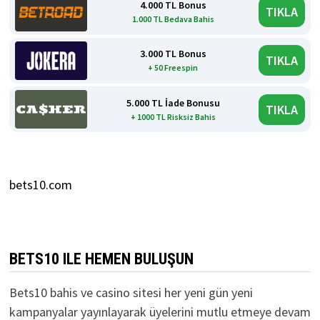
4.000 TL Bonus
TIKLA
1.000 TL Bedava Bahis
3.000 TL Bonus
TIKLA
+ 50 Freespin
5.000 TL İade Bonusu
TIKLA
+ 1000 TL Risksiz Bahis
bets10.com
BETS10 ILE HEMEN BULUŞUN
Bets10 bahis ve casino sitesi her yeni gün yeni
kampanyalar yayınlayarak üyelerini mutlu etmeye devam