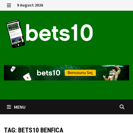
Skip
9 August 2026
to
MENU
content
MENU
TAG:
BETS10 BENFICA