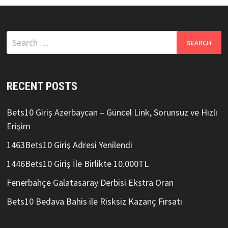
Search
for:
RECENT POSTS
Bets10 Giriş Azerbaycan – Güncel Link, Sorunsuz ve Hızlı
Erişim
1463Bets10 Giriş Adresi Yenilendi
1446Bets10 Giriş İle Birlikte 10.000TL
Fenerbahçe Galatasaray Derbisi Ekstra Oran
Bets10 Bedava Bahis ile Risksiz Kazanç Fırsatı