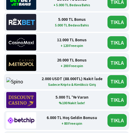
TIKLA
+ 5.000 TL Bedava Bahis
5.000 TL Bonus
TIKLA
5.000 TL Bedava Bahis
12.000 TL Bonus
TIKLA
+ 120 Freespin
20.000 TL Bonus
TIKLA
+ 200 Freespin
2.000 USDT (88.000TL) Nakit İade
TIKLA
Sadece Kripto & Kimliksiz Giriş
5.000 TL 'Ye Varan
TIKLA
%100 Nakit İade!
6.000 TL Hoş Geldin Bonusu
TIKLA
+ 80 Freespin