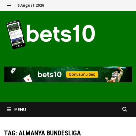
Skip
9 August 2026
to
MENU
content
MENU
TAG:
ALMANYA BUNDESLIGA