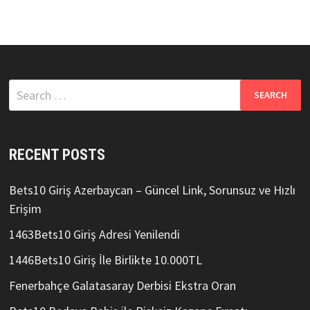
Search
for:
RECENT POSTS
Bets10 Giriş Azerbaycan – Güncel Link, Sorunsuz ve Hızlı
Erişim
1463Bets10 Giriş Adresi Yenilendi
1446Bets10 Giriş İle Birlikte 10.000TL
Fenerbahçe Galatasaray Derbisi Ekstra Oran