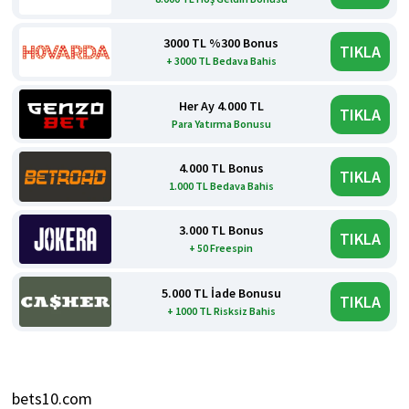
3000 TL %300 Bonus
TIKLA
+ 3000 TL Bedava Bahis
Her Ay 4.000 TL
TIKLA
Para Yatırma Bonusu
4.000 TL Bonus
TIKLA
1.000 TL Bedava Bahis
3.000 TL Bonus
TIKLA
+ 50 Freespin
5.000 TL İade Bonusu
TIKLA
+ 1000 TL Risksiz Bahis
bets10.com