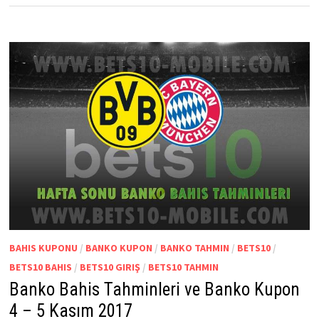
BAHIS KUPONU
/
BANKO KUPON
/
BANKO TAHMIN
/
BETS10
/
BETS10 BAHIS
/
BETS10 GIRIŞ
/
BETS10 TAHMIN
Banko Bahis Tahminleri ve Banko Kupon
4 – 5 Kasım 2017